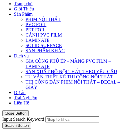
Trang chủ
Giới Thiệu
Sản Phẩm
PHIM NỘI THẤT
PVC FOIL
PET FOIL
CÁNH PVC FILM
LAMINATE
SOLID SURFACE
SẢN PHẨM KHÁC
Dịch vụ
GIA CÔNG PHỦ ÉP – MÀNG PVC FILM –
LAMINATE
SẢN XUẤT ĐỒ NỘI THẤT THEO YÊU CẦU
TƯ VẤN THIẾT KẾ THI CÔNG NỘI THẤT
THI CÔNG DÁN PHIM NỘI THẤT – DECAL –
GIẤY
Dự án
Trải Nghiệm
Liên Hệ
Close Button
Input Search Keyword
Search Button