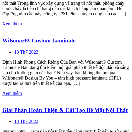
nội thất Trong lĩnh vực xây dựng và trang trí nội thất, phòng cháy
chữa cháy là tiêu chí hàng đầu mà khách hàng cần quan tâm. Để
đáp ứng nhu cầu này, công ty T&T Plus chuyên cung cấp các […]
Xem thêm
Wilsonart® Custom Laminate
18 Th7 2023
Định Hình Phong Cách Riêng Của Bạn với Wilsonart® Custom
Laminate Bạn đang tìm kiếm một giải pháp thiết kế độc đáo và sáng
tạo cho không gian của bạn? Nếu vậy, bạn không thể bỏ qua
Wilsonart® Design By You – tấm high pressure laminate (HPL)
được tạo ra dựa trên thiết kế của bạn, […]
Xem thêm
Giải Pháp Hoàn Thiện & Cải Tạo Bề Mặt Nội Thất
13 Th7 2023
Interior Film – Film dán nội thất ngày càng được biết đến & sử dụng