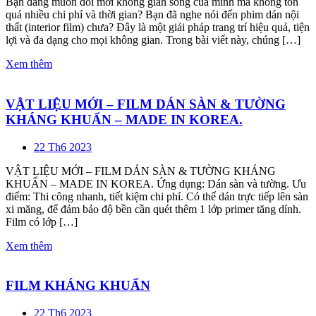
Bạn đang muốn đổi mới không gian sống của mình mà không tốn
quá nhiều chi phí và thời gian? Bạn đã nghe nói đến phim dán nội
thất (interior film) chưa? Đây là một giải pháp trang trí hiệu quả, tiện
lợi và đa dạng cho mọi không gian. Trong bài viết này, chúng […]
Xem thêm
VẬT LIỆU MỚI – FILM DÁN SÀN & TƯỜNG
KHÁNG KHUẨN – MADE IN KOREA.
22 Th6 2023
VẬT LIỆU MỚI – FILM DÁN SÀN & TƯỜNG KHÁNG
KHUẨN – MADE IN KOREA. Ứng dụng: Dán sàn và tường. Ưu
điểm: Thi công nhanh, tiết kiệm chi phí. Có thể dán trực tiếp lên sàn
xi măng, để đảm bảo độ bền cần quét thêm 1 lớp primer tăng dính.
Film có lớp […]
Xem thêm
FILM KHÁNG KHUẨN
22 Th6 2023