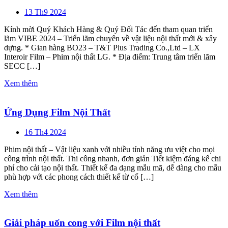
13 Th9 2024
Kính mời Quý Khách Hàng & Quý Đối Tác đến tham quan triển
lãm VIBE 2024 – Triển lãm chuyên về vật liệu nội thất mới & xây
dựng. * Gian hàng BO23 – T&T Plus Trading Co.,Ltd – LX
Interoir Film – Phim nội thất LG. * Địa điểm: Trung tâm triển lãm
SECC […]
Xem thêm
Ứng Dụng Film Nội Thất
16 Th4 2024
Phim nội thất – Vật liệu xanh với nhiều tính năng ưu việt cho mọi
công trình nội thất. Thi công nhanh, đơn giản Tiết kiệm đáng kể chi
phí cho cải tạo nội thất. Thiết kế đa dạng mẫu mã, dễ dàng cho mẫu
phù hợp với các phong cách thiết kế từ cổ […]
Xem thêm
Giải pháp uốn cong với Film nội thất