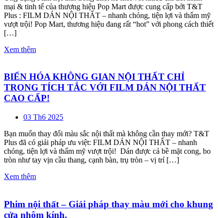
mại & tinh tế của thương hiệu Pop Mart được cung cấp bởi T&T
Plus : FILM DÁN NỘI THẤT – nhanh chóng, tiện lợi và thẩm mỹ
vượt trội! Pop Mart, thương hiệu đang rất “hot” với phong cách thiết
[…]
Xem thêm
BIẾN HÓA KHÔNG GIAN NỘI THẤT CHỈ
TRONG TÍCH TẮC VỚI FILM DÁN NỘI THẤT
CAO CẤP!
03 Th6 2025
Bạn muốn thay đổi màu sắc nội thất mà không cần thay mới? T&T
Plus đã có giải pháp ưu việt: FILM DÁN NỘI THẤT – nhanh
chóng, tiện lợi và thẩm mỹ vượt trội! Dán được cả bề mặt cong, bo
tròn như tay vịn cầu thang, cạnh bàn, trụ tròn – vị trí […]
Xem thêm
Phim nội thất – Giải pháp thay màu mới cho khung
cửa nhôm kính.