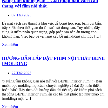
Nâng tầm không gian – Giải pháp dán vách cầu
thang với film nội thất.
07 Th3 2025
Bề mặt vách cầu thang là khu vực dễ bong tróc sơn, bám bụi bẩn,
trầy xước theo thời gian do tần suất sử dụng cao. Tuy nhiên, đây
cũng là điểm nhấn quan trọng, góp phần tạo nên ấn tượng cho
không gian. Việc bảo vệ và nâng cấp bề mặt không chỉ giúp […]
Xem thêm
HƯỚNG DẪN LẮP ĐẶT PHIM NỘI THẤT BENIF
| MOLDING
27 Th2 2025
✨ Nâng tầm không gian nội thất với BENIF Interior Film! ✨ Bạn
muốn bọc molding một cách chuyên nghiệp và đạt độ hoàn thiện
hoàn hảo? Hãy theo dõi hướng dẫn chi tiết này để khám phá cách
thi công BENIF Interior Film lên các bề mặt phức tạp như phào chỉ
(molding) một […]
Xem thêm