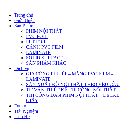
Trang chủ
Giới Thiệu
Sản Phẩm
PHIM NỘI THẤT
PVC FOIL
PET FOIL
CÁNH PVC FILM
LAMINATE
SOLID SURFACE
SẢN PHẨM KHÁC
Dịch vụ
GIA CÔNG PHỦ ÉP – MÀNG PVC FILM –
LAMINATE
SẢN XUẤT ĐỒ NỘI THẤT THEO YÊU CẦU
TƯ VẤN THIẾT KẾ THI CÔNG NỘI THẤT
THI CÔNG DÁN PHIM NỘI THẤT – DECAL –
GIẤY
Dự án
Trải Nghiệm
Liên Hệ