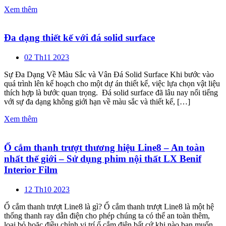
Xem thêm
Đa dạng thiết kế với đá solid surface
02 Th11 2023
Sự Đa Dạng Về Màu Sắc và Vân Đá Solid Surface Khi bước vào
quá trình lên kế hoạch cho một dự án thiết kế, việc lựa chọn vật liệu
thích hợp là bước quan trọng. Đá solid surface đã lâu nay nổi tiếng
với sự đa dạng không giới hạn về màu sắc và thiết kế, […]
Xem thêm
Ổ cắm thanh trượt thương hiệu Line8 – An toàn
nhất thế giới – Sử dụng phim nội thất LX Benif
Interior Film
12 Th10 2023
Ổ cắm thanh trượt Line8 là gì? Ổ cắm thanh trượt Line8 là một hệ
thống thanh ray dẫn điện cho phép chúng ta có thể an toàn thêm,
loại bỏ hoặc điều chỉnh vị trí ổ cắm điện bất cứ khi nào bạn muốn.