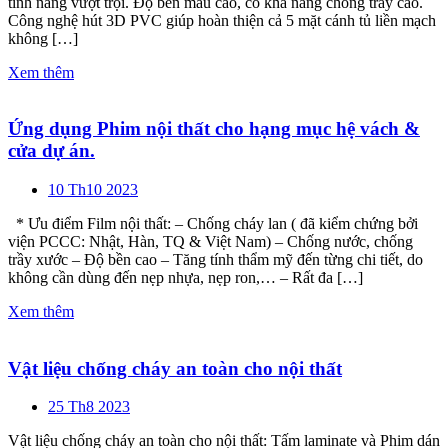
tính năng vượt trội. Độ bền màu cao, có khả năng chống trầy cao.
Công nghệ hút 3D PVC giúp hoàn thiện cả 5 mặt cánh tủ liền mạch
không […]
Xem thêm
Ứng dụng Phim nội thất cho hạng mục hệ vách &
cửa dự án.
10 Th10 2023
* Ưu điểm Film nội thất: – Chống cháy lan ( đã kiểm chứng bởi
viện PCCC: Nhật, Hàn, TQ & Việt Nam) – Chống nước, chống
trầy xước – Độ bền cao – Tăng tính thẩm mỹ đến từng chi tiết, do
không cần dùng đến nẹp nhựa, nẹp ron,… – Rất đa […]
Xem thêm
Vật liệu chống cháy an toàn cho nội thất
25 Th8 2023
Vật liệu chống cháy an toàn cho nội thất: Tấm laminate và Phim dán