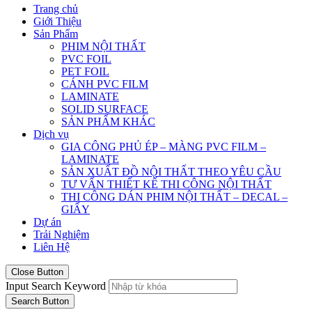
Trang chủ
Giới Thiệu
Sản Phẩm
PHIM NỘI THẤT
PVC FOIL
PET FOIL
CÁNH PVC FILM
LAMINATE
SOLID SURFACE
SẢN PHẨM KHÁC
Dịch vụ
GIA CÔNG PHỦ ÉP – MÀNG PVC FILM –
LAMINATE
SẢN XUẤT ĐỒ NỘI THẤT THEO YÊU CẦU
TƯ VẤN THIẾT KẾ THI CÔNG NỘI THẤT
THI CÔNG DÁN PHIM NỘI THẤT – DECAL –
GIẤY
Dự án
Trải Nghiệm
Liên Hệ
Close Button
Input Search Keyword
Search Button