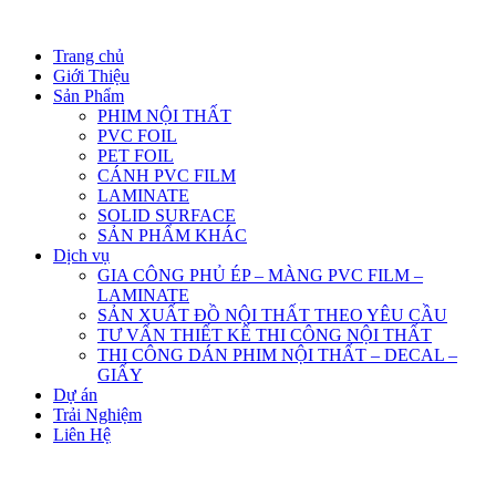
Trang chủ
Giới Thiệu
Sản Phẩm
PHIM NỘI THẤT
PVC FOIL
PET FOIL
CÁNH PVC FILM
LAMINATE
SOLID SURFACE
SẢN PHẨM KHÁC
Dịch vụ
GIA CÔNG PHỦ ÉP – MÀNG PVC FILM –
LAMINATE
SẢN XUẤT ĐỒ NỘI THẤT THEO YÊU CẦU
TƯ VẤN THIẾT KẾ THI CÔNG NỘI THẤT
THI CÔNG DÁN PHIM NỘI THẤT – DECAL –
GIẤY
Dự án
Trải Nghiệm
Liên Hệ