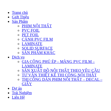
Trang chủ
Giới Thiệu
Sản Phẩm
PHIM NỘI THẤT
PVC FOIL
PET FOIL
CÁNH PVC FILM
LAMINATE
SOLID SURFACE
SẢN PHẨM KHÁC
Dịch vụ
GIA CÔNG PHỦ ÉP – MÀNG PVC FILM –
LAMINATE
SẢN XUẤT ĐỒ NỘI THẤT THEO YÊU CẦU
TƯ VẤN THIẾT KẾ THI CÔNG NỘI THẤT
THI CÔNG DÁN PHIM NỘI THẤT – DECAL –
GIẤY
Dự án
Trải Nghiệm
Liên Hệ