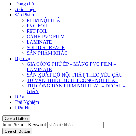
Trang chủ
Giới Thiệu
Sản Phẩm
PHIM NỘI THẤT
PVC FOIL
PET FOIL
CÁNH PVC FILM
LAMINATE
SOLID SURFACE
SẢN PHẨM KHÁC
Dịch vụ
GIA CÔNG PHỦ ÉP – MÀNG PVC FILM –
LAMINATE
SẢN XUẤT ĐỒ NỘI THẤT THEO YÊU CẦU
TƯ VẤN THIẾT KẾ THI CÔNG NỘI THẤT
THI CÔNG DÁN PHIM NỘI THẤT – DECAL –
GIẤY
Dự án
Trải Nghiệm
Liên Hệ
Close Button
Input Search Keyword
Search Button