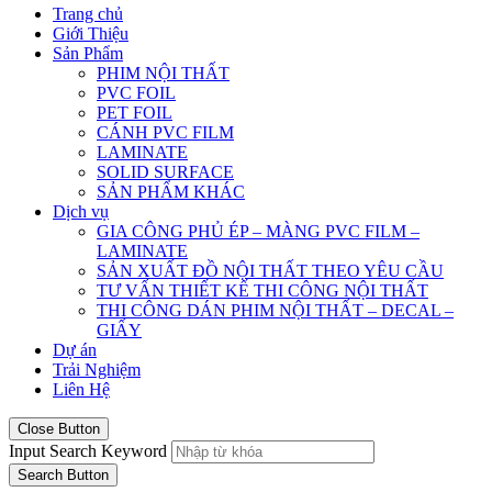
Trang chủ
Giới Thiệu
Sản Phẩm
PHIM NỘI THẤT
PVC FOIL
PET FOIL
CÁNH PVC FILM
LAMINATE
SOLID SURFACE
SẢN PHẨM KHÁC
Dịch vụ
GIA CÔNG PHỦ ÉP – MÀNG PVC FILM –
LAMINATE
SẢN XUẤT ĐỒ NỘI THẤT THEO YÊU CẦU
TƯ VẤN THIẾT KẾ THI CÔNG NỘI THẤT
THI CÔNG DÁN PHIM NỘI THẤT – DECAL –
GIẤY
Dự án
Trải Nghiệm
Liên Hệ
Close Button
Input Search Keyword
Search Button