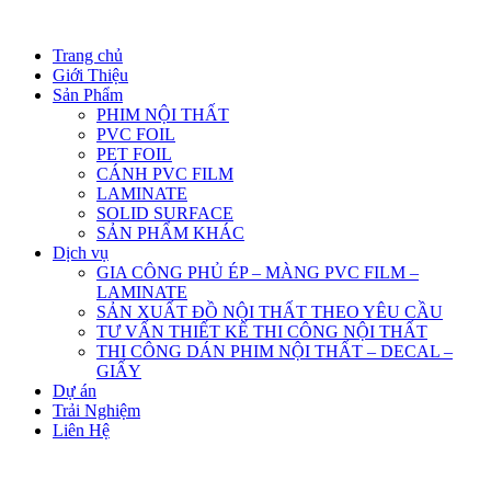
Trang chủ
Giới Thiệu
Sản Phẩm
PHIM NỘI THẤT
PVC FOIL
PET FOIL
CÁNH PVC FILM
LAMINATE
SOLID SURFACE
SẢN PHẨM KHÁC
Dịch vụ
GIA CÔNG PHỦ ÉP – MÀNG PVC FILM –
LAMINATE
SẢN XUẤT ĐỒ NỘI THẤT THEO YÊU CẦU
TƯ VẤN THIẾT KẾ THI CÔNG NỘI THẤT
THI CÔNG DÁN PHIM NỘI THẤT – DECAL –
GIẤY
Dự án
Trải Nghiệm
Liên Hệ