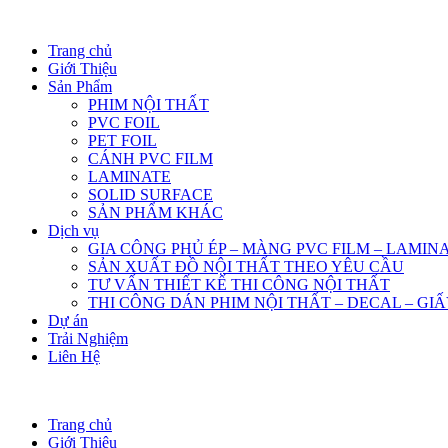
Trang chủ
Giới Thiệu
Sản Phẩm
PHIM NỘI THẤT
PVC FOIL
PET FOIL
CÁNH PVC FILM
LAMINATE
SOLID SURFACE
SẢN PHẨM KHÁC
Dịch vụ
GIA CÔNG PHỦ ÉP – MÀNG PVC FILM – LAMIN
SẢN XUẤT ĐỒ NỘI THẤT THEO YÊU CẦU
TƯ VẤN THIẾT KẾ THI CÔNG NỘI THẤT
THI CÔNG DÁN PHIM NỘI THẤT – DECAL – GI
Dự án
Trải Nghiệm
Liên Hệ
Trang chủ
Giới Thiệu