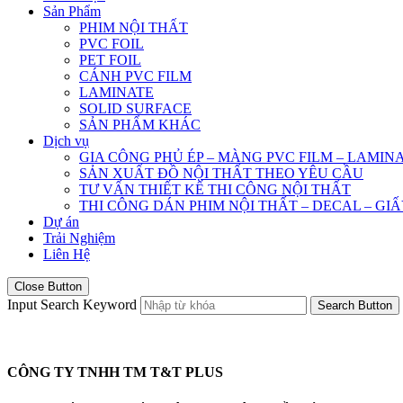
Sản Phẩm
PHIM NỘI THẤT
PVC FOIL
PET FOIL
CÁNH PVC FILM
LAMINATE
SOLID SURFACE
SẢN PHẨM KHÁC
Dịch vụ
GIA CÔNG PHỦ ÉP – MÀNG PVC FILM – LAMIN
SẢN XUẤT ĐỒ NỘI THẤT THEO YÊU CẦU
TƯ VẤN THIẾT KẾ THI CÔNG NỘI THẤT
THI CÔNG DÁN PHIM NỘI THẤT – DECAL – GI
Dự án
Trải Nghiệm
Liên Hệ
Close Button
Input Search Keyword
Search Button
CÔNG TY TNHH TM T&T PLUS