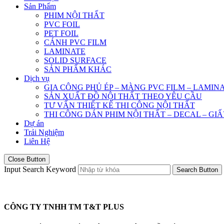
Sản Phẩm
PHIM NỘI THẤT
PVC FOIL
PET FOIL
CÁNH PVC FILM
LAMINATE
SOLID SURFACE
SẢN PHẨM KHÁC
Dịch vụ
GIA CÔNG PHỦ ÉP – MÀNG PVC FILM – LAMIN
SẢN XUẤT ĐỒ NỘI THẤT THEO YÊU CẦU
TƯ VẤN THIẾT KẾ THI CÔNG NỘI THẤT
THI CÔNG DÁN PHIM NỘI THẤT – DECAL – GI
Dự án
Trải Nghiệm
Liên Hệ
Close Button
Input Search Keyword
Search Button
CÔNG TY TNHH TM T&T PLUS