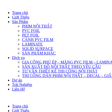
Trang chủ
Giới Thiệu
Sản Phẩm
PHIM NỘI THẤT
PVC FOIL
PET FOIL
CÁNH PVC FILM
LAMINATE
SOLID SURFACE
SẢN PHẨM KHÁC
Dịch vụ
GIA CÔNG PHỦ ÉP – MÀNG PVC FILM – LAMIN
SẢN XUẤT ĐỒ NỘI THẤT THEO YÊU CẦU
TƯ VẤN THIẾT KẾ THI CÔNG NỘI THẤT
THI CÔNG DÁN PHIM NỘI THẤT – DECAL – GI
Dự án
Trải Nghiệm
Liên Hệ
Trang chủ
Giới Thiệu