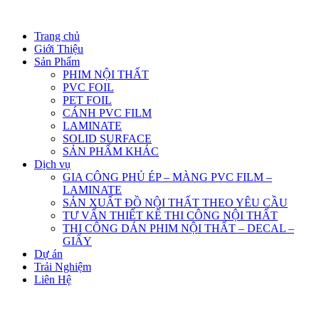
Trang chủ
Giới Thiệu
Sản Phẩm
PHIM NỘI THẤT
PVC FOIL
PET FOIL
CÁNH PVC FILM
LAMINATE
SOLID SURFACE
SẢN PHẨM KHÁC
Dịch vụ
GIA CÔNG PHỦ ÉP – MÀNG PVC FILM –
LAMINATE
SẢN XUẤT ĐỒ NỘI THẤT THEO YÊU CẦU
TƯ VẤN THIẾT KẾ THI CÔNG NỘI THẤT
THI CÔNG DÁN PHIM NỘI THẤT – DECAL –
GIẤY
Dự án
Trải Nghiệm
Liên Hệ