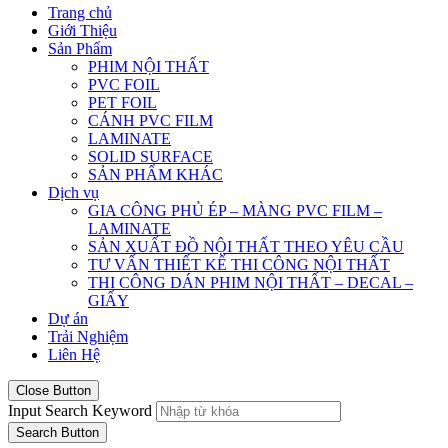
Trang chủ
Giới Thiệu
Sản Phẩm
PHIM NỘI THẤT
PVC FOIL
PET FOIL
CÁNH PVC FILM
LAMINATE
SOLID SURFACE
SẢN PHẨM KHÁC
Dịch vụ
GIA CÔNG PHỦ ÉP – MÀNG PVC FILM –
LAMINATE
SẢN XUẤT ĐỒ NỘI THẤT THEO YÊU CẦU
TƯ VẤN THIẾT KẾ THI CÔNG NỘI THẤT
THI CÔNG DÁN PHIM NỘI THẤT – DECAL –
GIẤY
Dự án
Trải Nghiệm
Liên Hệ
Close Button
Input Search Keyword
Search Button