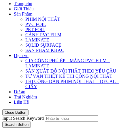
Trang chủ
Giới Thiệu
Sản Phẩm
PHIM NỘI THẤT
PVC FOIL
PET FOIL
CÁNH PVC FILM
LAMINATE
SOLID SURFACE
SẢN PHẨM KHÁC
Dịch vụ
GIA CÔNG PHỦ ÉP – MÀNG PVC FILM –
LAMINATE
SẢN XUẤT ĐỒ NỘI THẤT THEO YÊU CẦU
TƯ VẤN THIẾT KẾ THI CÔNG NỘI THẤT
THI CÔNG DÁN PHIM NỘI THẤT – DECAL –
GIẤY
Dự án
Trải Nghiệm
Liên Hệ
Close Button
Input Search Keyword
Search Button