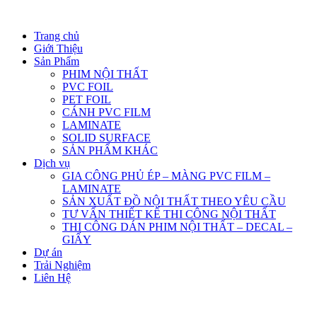
Trang chủ
Giới Thiệu
Sản Phẩm
PHIM NỘI THẤT
PVC FOIL
PET FOIL
CÁNH PVC FILM
LAMINATE
SOLID SURFACE
SẢN PHẨM KHÁC
Dịch vụ
GIA CÔNG PHỦ ÉP – MÀNG PVC FILM –
LAMINATE
SẢN XUẤT ĐỒ NỘI THẤT THEO YÊU CẦU
TƯ VẤN THIẾT KẾ THI CÔNG NỘI THẤT
THI CÔNG DÁN PHIM NỘI THẤT – DECAL –
GIẤY
Dự án
Trải Nghiệm
Liên Hệ