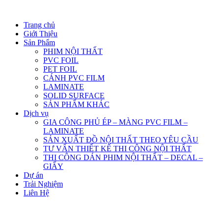
Trang chủ
Giới Thiệu
Sản Phẩm
PHIM NỘI THẤT
PVC FOIL
PET FOIL
CÁNH PVC FILM
LAMINATE
SOLID SURFACE
SẢN PHẨM KHÁC
Dịch vụ
GIA CÔNG PHỦ ÉP – MÀNG PVC FILM –
LAMINATE
SẢN XUẤT ĐỒ NỘI THẤT THEO YÊU CẦU
TƯ VẤN THIẾT KẾ THI CÔNG NỘI THẤT
THI CÔNG DÁN PHIM NỘI THẤT – DECAL –
GIẤY
Dự án
Trải Nghiệm
Liên Hệ