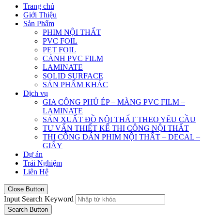
Trang chủ
Giới Thiệu
Sản Phẩm
PHIM NỘI THẤT
PVC FOIL
PET FOIL
CÁNH PVC FILM
LAMINATE
SOLID SURFACE
SẢN PHẨM KHÁC
Dịch vụ
GIA CÔNG PHỦ ÉP – MÀNG PVC FILM –
LAMINATE
SẢN XUẤT ĐỒ NỘI THẤT THEO YÊU CẦU
TƯ VẤN THIẾT KẾ THI CÔNG NỘI THẤT
THI CÔNG DÁN PHIM NỘI THẤT – DECAL –
GIẤY
Dự án
Trải Nghiệm
Liên Hệ
Close Button
Input Search Keyword
Search Button