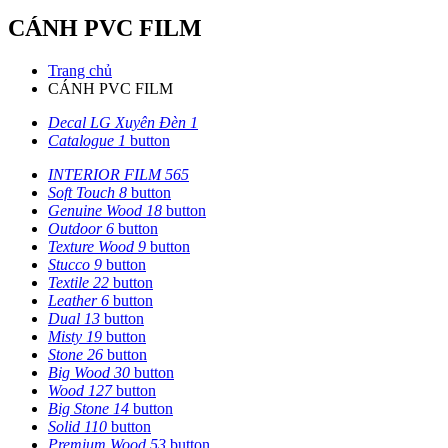
CÁNH PVC FILM
Trang chủ
CÁNH PVC FILM
Decal LG Xuyên Đèn
1
Catalogue
1
button
INTERIOR FILM
565
Soft Touch
8
button
Genuine Wood
18
button
Outdoor
6
button
Texture Wood
9
button
Stucco
9
button
Textile
22
button
Leather
6
button
Dual
13
button
Misty
19
button
Stone
26
button
Big Wood
30
button
Wood
127
button
Big Stone
14
button
Solid
110
button
Premium Wood
53
button