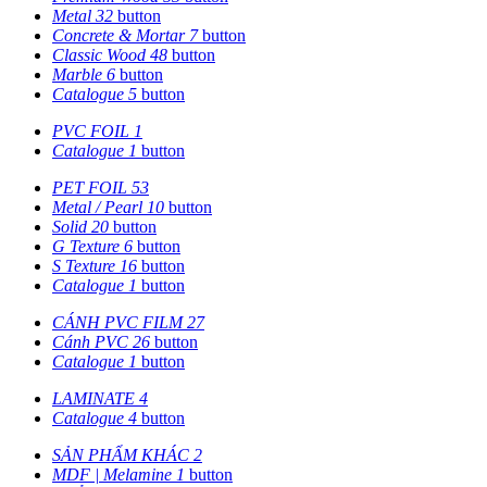
Metal
32
button
Concrete & Mortar
7
button
Classic Wood
48
button
Marble
6
button
Catalogue
5
button
PVC FOIL
1
Catalogue
1
button
PET FOIL
53
Metal / Pearl
10
button
Solid
20
button
G Texture
6
button
S Texture
16
button
Catalogue
1
button
CÁNH PVC FILM
27
Cánh PVC
26
button
Catalogue
1
button
LAMINATE
4
Catalogue
4
button
SẢN PHẨM KHÁC
2
MDF | Melamine
1
button