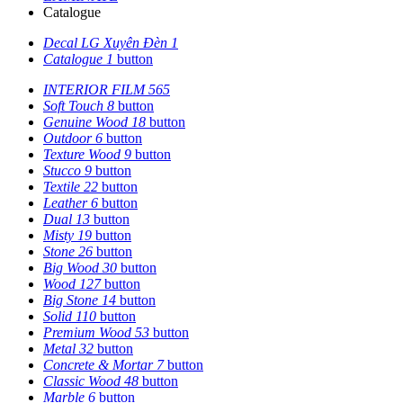
Catalogue
Decal LG Xuyên Đèn
1
Catalogue
1
button
INTERIOR FILM
565
Soft Touch
8
button
Genuine Wood
18
button
Outdoor
6
button
Texture Wood
9
button
Stucco
9
button
Textile
22
button
Leather
6
button
Dual
13
button
Misty
19
button
Stone
26
button
Big Wood
30
button
Wood
127
button
Big Stone
14
button
Solid
110
button
Premium Wood
53
button
Metal
32
button
Concrete & Mortar
7
button
Classic Wood
48
button
Marble
6
button