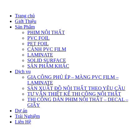
Trang chủ
Giới Thiệu
Sản Phẩm
PHIM NỘI THẤT
PVC FOIL
PET FOIL
CÁNH PVC FILM
LAMINATE
SOLID SURFACE
SẢN PHẨM KHÁC
Dịch vụ
GIA CÔNG PHỦ ÉP – MÀNG PVC FILM –
LAMINATE
SẢN XUẤT ĐỒ NỘI THẤT THEO YÊU CẦU
TƯ VẤN THIẾT KẾ THI CÔNG NỘI THẤT
THI CÔNG DÁN PHIM NỘI THẤT – DECAL –
GIẤY
Dự án
Trải Nghiệm
Liên Hệ