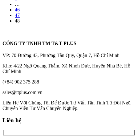
…
46
47
48
CÔNG TY TNHH TM T&T PLUS
VP: 70 Đường 43, Phường Tân Quy, Quận 7, Hồ Chí Minh
Kho: 4/22 Ngô Quang Thắm, Xã Nhơn Đức, Huyện Nhà Bè, Hồ
Chí Minh
(+84) 902 375 288
sales@ttplus.com.vn
Liên Hệ Với Chúng Tôi Để Được Tư Vấn Tận Tình Từ Đội Ngũ
Chuyên Viên Tư Vấn Chuyên Nghiệp.
Liên hệ