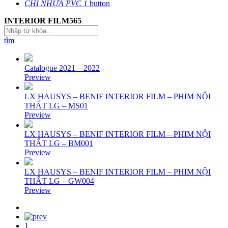
CHỈ NHỰA PVC
1
button
INTERIOR FILM
565
tìm
Catalogue 2021 – 2022
Preview
LX HAUSYS – BENIF INTERIOR FILM – PHIM NỘI
THẤT LG – MS01
Preview
LX HAUSYS – BENIF INTERIOR FILM – PHIM NỘI
THẤT LG – BM001
Preview
LX HAUSYS – BENIF INTERIOR FILM – PHIM NỘI
THẤT LG – GW004
Preview
1