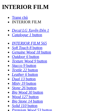
INTERIOR FILM
Trang chủ
INTERIOR FILM
Decal LG Xuyên Đèn
1
Catalogue
1
button
INTERIOR FILM
565
Soft Touch
8
button
Genuine Wood
18
button
Outdoor
6
button
Texture Wood
9
button
Stucco
9
button
Textile
22
button
Leather
6
button
Dual
13
button
Misty
19
button
Stone
26
button
Big Wood
30
button
Wood
127
button
Big Stone
14
button
Solid
110
button
Premium Wood
53
button