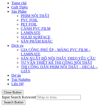
Trang chủ
Giới Thiệu
Sản Phẩm
PHIM NỘI THẤT
PVC FOIL
PET FOIL
CÁNH PVC FILM
LAMINATE
SOLID SURFACE
SẢN PHẨM KHÁC
Dịch vụ
GIA CÔNG PHỦ ÉP – MÀNG PVC FILM –
LAMINATE
SẢN XUẤT ĐỒ NỘI THẤT THEO YÊU CẦU
TƯ VẤN THIẾT KẾ THI CÔNG NỘI THẤT
THI CÔNG DÁN PHIM NỘI THẤT – DECAL –
GIẤY
Dự án
Trải Nghiệm
Liên Hệ
Close Button
Input Search Keyword
Search Button