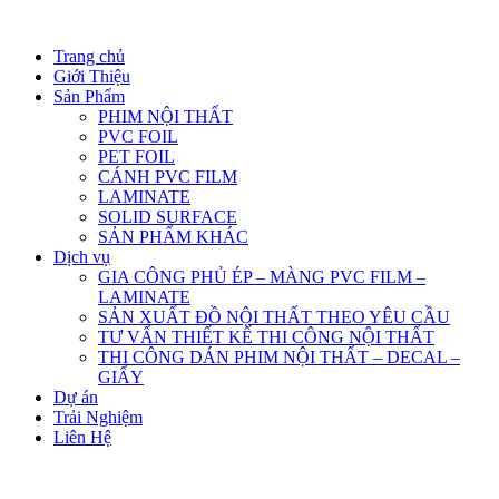
Trang chủ
Giới Thiệu
Sản Phẩm
PHIM NỘI THẤT
PVC FOIL
PET FOIL
CÁNH PVC FILM
LAMINATE
SOLID SURFACE
SẢN PHẨM KHÁC
Dịch vụ
GIA CÔNG PHỦ ÉP – MÀNG PVC FILM –
LAMINATE
SẢN XUẤT ĐỒ NỘI THẤT THEO YÊU CẦU
TƯ VẤN THIẾT KẾ THI CÔNG NỘI THẤT
THI CÔNG DÁN PHIM NỘI THẤT – DECAL –
GIẤY
Dự án
Trải Nghiệm
Liên Hệ