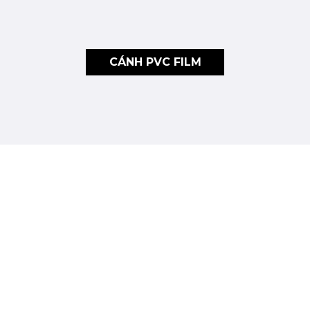
CÁNH PVC FILM
CÔNG TY TNHH TM T&T PLUS
VP: 70 Đường 43, Phường Tân Quy, Quận 7, Hồ Chí Minh