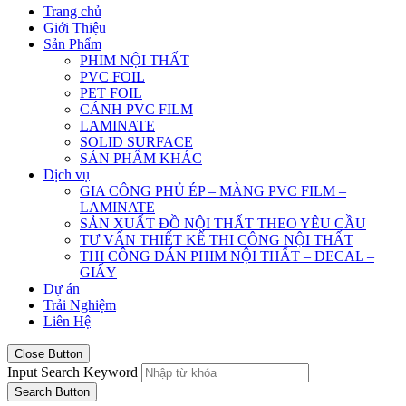
Trang chủ
Giới Thiệu
Sản Phẩm
PHIM NỘI THẤT
PVC FOIL
PET FOIL
CÁNH PVC FILM
LAMINATE
SOLID SURFACE
SẢN PHẨM KHÁC
Dịch vụ
GIA CÔNG PHỦ ÉP – MÀNG PVC FILM –
LAMINATE
SẢN XUẤT ĐỒ NỘI THẤT THEO YÊU CẦU
TƯ VẤN THIẾT KẾ THI CÔNG NỘI THẤT
THI CÔNG DÁN PHIM NỘI THẤT – DECAL –
GIẤY
Dự án
Trải Nghiệm
Liên Hệ
Close Button
Input Search Keyword
Search Button