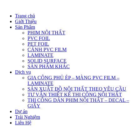
Trang chủ
Giới Thiệu
Sản Phẩm
PHIM NỘI THẤT
PVC FOIL
PET FOIL
CÁNH PVC FILM
LAMINATE
SOLID SURFACE
SẢN PHẨM KHÁC
Dịch vụ
GIA CÔNG PHỦ ÉP – MÀNG PVC FILM –
LAMINATE
SẢN XUẤT ĐỒ NỘI THẤT THEO YÊU CẦU
TƯ VẤN THIẾT KẾ THI CÔNG NỘI THẤT
THI CÔNG DÁN PHIM NỘI THẤT – DECAL –
GIẤY
Dự án
Trải Nghiệm
Liên Hệ