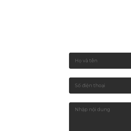
SẢN PHẨM
DỊCH VỤ
DỰ ÁN
TRẢI 
Liên hệ
LUS
ồ Chí Minh
yện Nhà Bè, Hồ Chí Minh
h Từ Đội Ngũ Chuyên Viên Tư