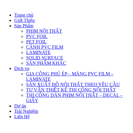
Trang chủ
Giới Thiệu
Sản Phẩm
PHIM NỘI THẤT
PVC FOIL
PET FOIL
CÁNH PVC FILM
LAMINATE
SOLID SURFACE
SẢN PHẨM KHÁC
Dịch vụ
GIA CÔNG PHỦ ÉP – MÀNG PVC FILM –
LAMINATE
SẢN XUẤT ĐỒ NỘI THẤT THEO YÊU CẦU
TƯ VẤN THIẾT KẾ THI CÔNG NỘI THẤT
THI CÔNG DÁN PHIM NỘI THẤT – DECAL –
GIẤY
Dự án
Trải Nghiệm
Liên Hệ