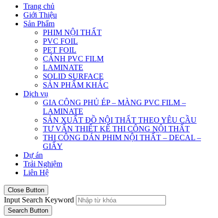
Trang chủ
Giới Thiệu
Sản Phẩm
PHIM NỘI THẤT
PVC FOIL
PET FOIL
CÁNH PVC FILM
LAMINATE
SOLID SURFACE
SẢN PHẨM KHÁC
Dịch vụ
GIA CÔNG PHỦ ÉP – MÀNG PVC FILM –
LAMINATE
SẢN XUẤT ĐỒ NỘI THẤT THEO YÊU CẦU
TƯ VẤN THIẾT KẾ THI CÔNG NỘI THẤT
THI CÔNG DÁN PHIM NỘI THẤT – DECAL –
GIẤY
Dự án
Trải Nghiệm
Liên Hệ
Close Button
Input Search Keyword
Search Button