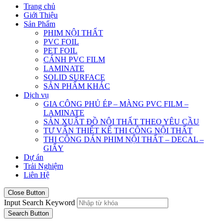
Trang chủ
Giới Thiệu
Sản Phẩm
PHIM NỘI THẤT
PVC FOIL
PET FOIL
CÁNH PVC FILM
LAMINATE
SOLID SURFACE
SẢN PHẨM KHÁC
Dịch vụ
GIA CÔNG PHỦ ÉP – MÀNG PVC FILM –
LAMINATE
SẢN XUẤT ĐỒ NỘI THẤT THEO YÊU CẦU
TƯ VẤN THIẾT KẾ THI CÔNG NỘI THẤT
THI CÔNG DÁN PHIM NỘI THẤT – DECAL –
GIẤY
Dự án
Trải Nghiệm
Liên Hệ
Close Button
Input Search Keyword
Search Button