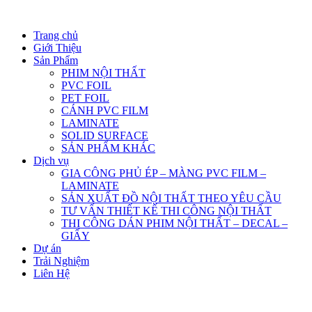
Trang chủ
Giới Thiệu
Sản Phẩm
PHIM NỘI THẤT
PVC FOIL
PET FOIL
CÁNH PVC FILM
LAMINATE
SOLID SURFACE
SẢN PHẨM KHÁC
Dịch vụ
GIA CÔNG PHỦ ÉP – MÀNG PVC FILM –
LAMINATE
SẢN XUẤT ĐỒ NỘI THẤT THEO YÊU CẦU
TƯ VẤN THIẾT KẾ THI CÔNG NỘI THẤT
THI CÔNG DÁN PHIM NỘI THẤT – DECAL –
GIẤY
Dự án
Trải Nghiệm
Liên Hệ