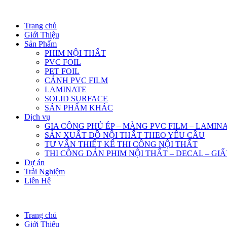
Trang chủ
Giới Thiệu
Sản Phẩm
PHIM NỘI THẤT
PVC FOIL
PET FOIL
CÁNH PVC FILM
LAMINATE
SOLID SURFACE
SẢN PHẨM KHÁC
Dịch vụ
GIA CÔNG PHỦ ÉP – MÀNG PVC FILM – LAMIN
SẢN XUẤT ĐỒ NỘI THẤT THEO YÊU CẦU
TƯ VẤN THIẾT KẾ THI CÔNG NỘI THẤT
THI CÔNG DÁN PHIM NỘI THẤT – DECAL – GI
Dự án
Trải Nghiệm
Liên Hệ
Trang chủ
Giới Thiệu