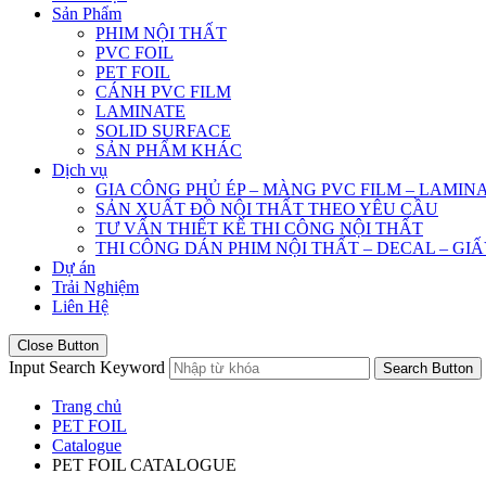
Sản Phẩm
PHIM NỘI THẤT
PVC FOIL
PET FOIL
CÁNH PVC FILM
LAMINATE
SOLID SURFACE
SẢN PHẨM KHÁC
Dịch vụ
GIA CÔNG PHỦ ÉP – MÀNG PVC FILM – LAMIN
SẢN XUẤT ĐỒ NỘI THẤT THEO YÊU CẦU
TƯ VẤN THIẾT KẾ THI CÔNG NỘI THẤT
THI CÔNG DÁN PHIM NỘI THẤT – DECAL – GI
Dự án
Trải Nghiệm
Liên Hệ
Close Button
Input Search Keyword
Search Button
Trang chủ
PET FOIL
Catalogue
PET FOIL CATALOGUE