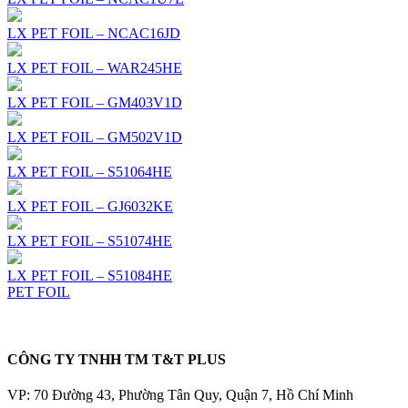
LX PET FOIL – NCAC16JD
LX PET FOIL – WAR245HE
LX PET FOIL – GM403V1D
LX PET FOIL – GM502V1D
LX PET FOIL – S51064HE
LX PET FOIL – GJ6032KE
LX PET FOIL – S51074HE
LX PET FOIL – S51084HE
PET FOIL
CÔNG TY TNHH TM T&T PLUS
VP: 70 Đường 43, Phường Tân Quy, Quận 7, Hồ Chí Minh