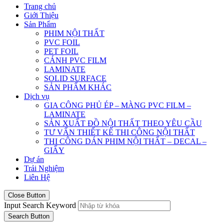
Trang chủ
Giới Thiệu
Sản Phẩm
PHIM NỘI THẤT
PVC FOIL
PET FOIL
CÁNH PVC FILM
LAMINATE
SOLID SURFACE
SẢN PHẨM KHÁC
Dịch vụ
GIA CÔNG PHỦ ÉP – MÀNG PVC FILM –
LAMINATE
SẢN XUẤT ĐỒ NỘI THẤT THEO YÊU CẦU
TƯ VẤN THIẾT KẾ THI CÔNG NỘI THẤT
THI CÔNG DÁN PHIM NỘI THẤT – DECAL –
GIẤY
Dự án
Trải Nghiệm
Liên Hệ
Close Button
Input Search Keyword
Search Button