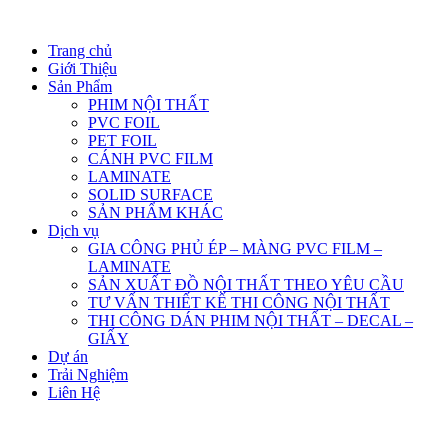
Trang chủ
Giới Thiệu
Sản Phẩm
PHIM NỘI THẤT
PVC FOIL
PET FOIL
CÁNH PVC FILM
LAMINATE
SOLID SURFACE
SẢN PHẨM KHÁC
Dịch vụ
GIA CÔNG PHỦ ÉP – MÀNG PVC FILM –
LAMINATE
SẢN XUẤT ĐỒ NỘI THẤT THEO YÊU CẦU
TƯ VẤN THIẾT KẾ THI CÔNG NỘI THẤT
THI CÔNG DÁN PHIM NỘI THẤT – DECAL –
GIẤY
Dự án
Trải Nghiệm
Liên Hệ