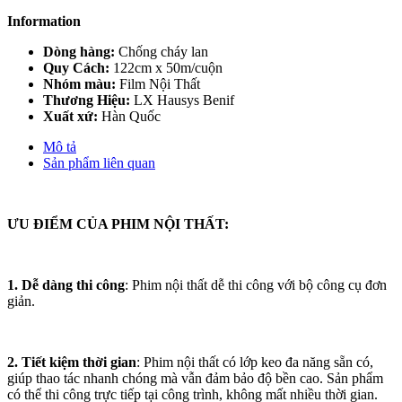
Information
Dòng hàng:
Chống cháy lan
Quy Cách:
122cm x 50m/cuộn
Nhóm màu:
Film Nội Thất
Thương Hiệu:
LX Hausys Benif
Xuất xứ:
Hàn Quốc
Mô tả
Sản phẩm liên quan
ƯU ĐIỂM CỦA PHIM NỘI THẤT:
1. Dễ dàng thi công
: Phim nội thất dễ thi công với bộ công cụ đơn
giản.
2. Tiết kiệm thời gian
: Phim nội thất có lớp keo đa năng sẵn có,
giúp thao tác nhanh chóng mà vẫn đảm bảo độ bền cao. Sản phẩm
có thể thi công trực tiếp tại công trình, không mất nhiều thời gian.