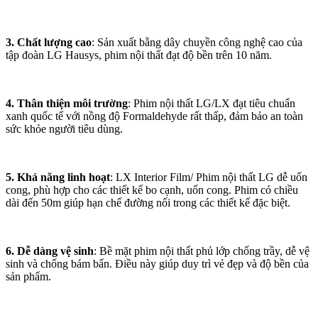
3. Chất lượng cao
: Sản xuất bằng dây chuyền công nghệ cao của
tập đoàn LG Hausys, phim nội thất đạt độ bền trên 10 năm.
4. Thân thiện môi trường
: Phim nội thất LG/LX đạt tiêu chuẩn
xanh quốc tế với nồng độ Formaldehyde rất thấp, đảm bảo an toàn
sức khỏe người tiêu dùng.
5. Khả năng linh hoạt
: LX Interior Film/ Phim nội thất LG dễ uốn
cong, phù hợp cho các thiết kế bo cạnh, uốn cong. Phim có chiều
dài đến 50m giúp hạn chế đường nối trong các thiết kế đặc biệt.
6. Dễ dàng vệ sinh
: Bề mặt phim nội thất phủ lớp chống trầy, dễ vệ
sinh và chống bám bẩn. Điều này giúp duy trì vẻ đẹp và độ bền của
sản phẩm.