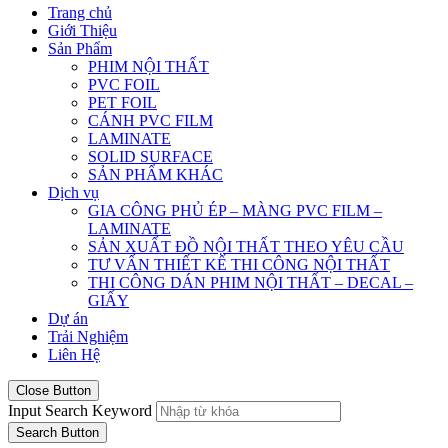
Trang chủ
Giới Thiệu
Sản Phẩm
PHIM NỘI THẤT
PVC FOIL
PET FOIL
CÁNH PVC FILM
LAMINATE
SOLID SURFACE
SẢN PHẨM KHÁC
Dịch vụ
GIA CÔNG PHỦ ÉP – MÀNG PVC FILM –
LAMINATE
SẢN XUẤT ĐỒ NỘI THẤT THEO YÊU CẦU
TƯ VẤN THIẾT KẾ THI CÔNG NỘI THẤT
THI CÔNG DÁN PHIM NỘI THẤT – DECAL –
GIẤY
Dự án
Trải Nghiệm
Liên Hệ
Close Button
Input Search Keyword
Search Button