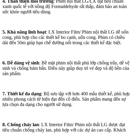
4. Thân thiện môi trường
: Phim nội thất LG/LX đạt tiêu chuẩn
xanh quốc tế với nồng độ Formaldehyde rất thấp, đảm bảo an toàn
sức khỏe người tiêu dùng.
5. Khả năng linh hoạt
: LX Interior Film/ Phim nội thất LG dễ uốn
cong, phù hợp cho các thiết kế bo cạnh, uốn cong. Phim có chiều
dài đến 50m giúp hạn chế đường nối trong các thiết kế đặc biệt.
6. Dễ dàng vệ sinh
: Bề mặt phim nội thất phủ lớp chống trầy, dễ vệ
sinh và chống bám bẩn. Điều này giúp duy trì vẻ đẹp và độ bền của
sản phẩm.
7. Thiết kế đa dạng
: Bộ sưu tập với hơn 400 mẫu thiết kế, phù hợp
nhiều phong cách từ hiện đại đến cổ điển. Sản phẩm mang đến sự
lựa chọn đa dạng cho người sử dụng.
8. Chống cháy lan
: LX Interior Film/ Phim nội thất LG được đạt
tiêu chuẩn chống cháy lan, phù hợp với các dự án cao cấp. Khách