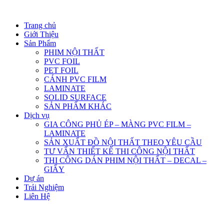
Trang chủ
Giới Thiệu
Sản Phẩm
PHIM NỘI THẤT
PVC FOIL
PET FOIL
CÁNH PVC FILM
LAMINATE
SOLID SURFACE
SẢN PHẨM KHÁC
Dịch vụ
GIA CÔNG PHỦ ÉP – MÀNG PVC FILM –
LAMINATE
SẢN XUẤT ĐỒ NỘI THẤT THEO YÊU CẦU
TƯ VẤN THIẾT KẾ THI CÔNG NỘI THẤT
THI CÔNG DÁN PHIM NỘI THẤT – DECAL –
GIẤY
Dự án
Trải Nghiệm
Liên Hệ