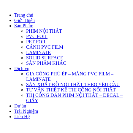
Trang chủ
Giới Thiệu
Sản Phẩm
PHIM NỘI THẤT
PVC FOIL
PET FOIL
CÁNH PVC FILM
LAMINATE
SOLID SURFACE
SẢN PHẨM KHÁC
Dịch vụ
GIA CÔNG PHỦ ÉP – MÀNG PVC FILM –
LAMINATE
SẢN XUẤT ĐỒ NỘI THẤT THEO YÊU CẦU
TƯ VẤN THIẾT KẾ THI CÔNG NỘI THẤT
THI CÔNG DÁN PHIM NỘI THẤT – DECAL –
GIẤY
Dự án
Trải Nghiệm
Liên Hệ