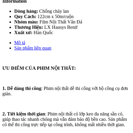
Information
Dòng hàng:
Chống cháy lan
Quy Cách:
122cm x 50m/cuộn
Nhóm màu:
Film Nội Thất Vân Đá
Thương Hiệu:
LX Hausys Benif
Xuất xứ:
Hàn Quốc
Mô tả
Sản phẩm liên quan
ƯU ĐIỂM CỦA PHIM NỘI THẤT:
1. Dễ dàng thi công
: Phim nội thất dễ thi công với bộ công cụ đơn
giản.
2. Tiết kiệm thời gian
: Phim nội thất có lớp keo đa năng sẵn có,
giúp thao tác nhanh chóng mà vẫn đảm bảo độ bền cao. Sản phẩm
có thể thi công trực tiếp tại công trình, không mất nhiều thời gian.