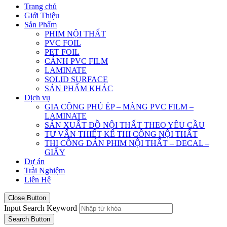
Trang chủ
Giới Thiệu
Sản Phẩm
PHIM NỘI THẤT
PVC FOIL
PET FOIL
CÁNH PVC FILM
LAMINATE
SOLID SURFACE
SẢN PHẨM KHÁC
Dịch vụ
GIA CÔNG PHỦ ÉP – MÀNG PVC FILM –
LAMINATE
SẢN XUẤT ĐỒ NỘI THẤT THEO YÊU CẦU
TƯ VẤN THIẾT KẾ THI CÔNG NỘI THẤT
THI CÔNG DÁN PHIM NỘI THẤT – DECAL –
GIẤY
Dự án
Trải Nghiệm
Liên Hệ
Close Button
Input Search Keyword
Search Button