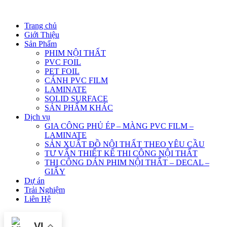
Trang chủ
Giới Thiệu
Sản Phẩm
PHIM NỘI THẤT
PVC FOIL
PET FOIL
CÁNH PVC FILM
LAMINATE
SOLID SURFACE
SẢN PHẨM KHÁC
Dịch vụ
GIA CÔNG PHỦ ÉP – MÀNG PVC FILM –
LAMINATE
SẢN XUẤT ĐỒ NỘI THẤT THEO YÊU CẦU
TƯ VẤN THIẾT KẾ THI CÔNG NỘI THẤT
THI CÔNG DÁN PHIM NỘI THẤT – DECAL –
GIẤY
Dự án
Trải Nghiệm
Liên Hệ
VI