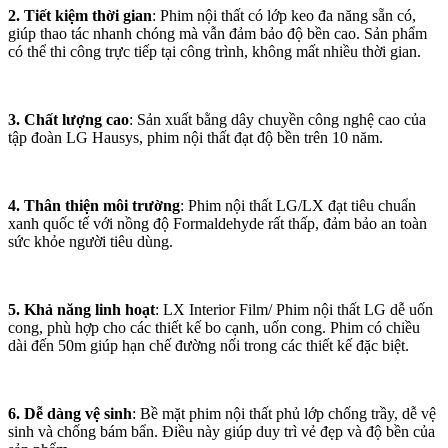
2. Tiết kiệm thời gian
: Phim nội thất có lớp keo đa năng sẵn có,
giúp thao tác nhanh chóng mà vẫn đảm bảo độ bền cao. Sản phẩm
có thể thi công trực tiếp tại công trình, không mất nhiều thời gian.
3. Chất lượng cao
: Sản xuất bằng dây chuyền công nghệ cao của
tập đoàn LG Hausys, phim nội thất đạt độ bền trên 10 năm.
4. Thân thiện môi trường
: Phim nội thất LG/LX đạt tiêu chuẩn
xanh quốc tế với nồng độ Formaldehyde rất thấp, đảm bảo an toàn
sức khỏe người tiêu dùng.
5. Khả năng linh hoạt
: LX Interior Film/ Phim nội thất LG dễ uốn
cong, phù hợp cho các thiết kế bo cạnh, uốn cong. Phim có chiều
dài đến 50m giúp hạn chế đường nối trong các thiết kế đặc biệt.
6. Dễ dàng vệ sinh
: Bề mặt phim nội thất phủ lớp chống trầy, dễ vệ
sinh và chống bám bẩn. Điều này giúp duy trì vẻ đẹp và độ bền của