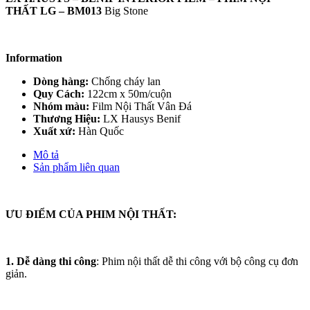
THẤT LG – BM013
Big Stone
Information
Dòng hàng:
Chống cháy lan
Quy Cách:
122cm x 50m/cuộn
Nhóm màu:
Film Nội Thất Vân Đá
Thương Hiệu:
LX Hausys Benif
Xuất xứ:
Hàn Quốc
Mô tả
Sản phẩm liên quan
ƯU ĐIỂM CỦA PHIM NỘI THẤT:
1. Dễ dàng thi công
: Phim nội thất dễ thi công với bộ công cụ đơn
giản.