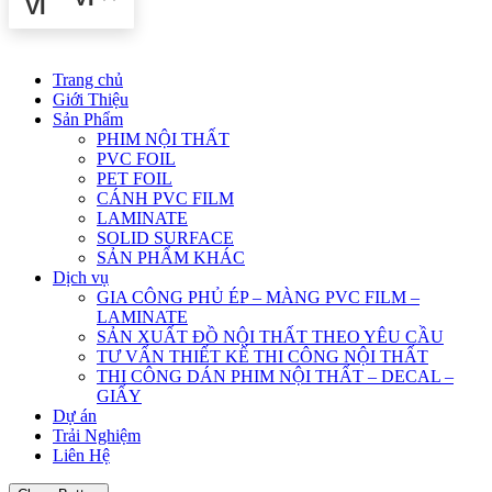
Trang chủ
Giới Thiệu
Sản Phẩm
PHIM NỘI THẤT
PVC FOIL
PET FOIL
CÁNH PVC FILM
LAMINATE
SOLID SURFACE
SẢN PHẨM KHÁC
Dịch vụ
GIA CÔNG PHỦ ÉP – MÀNG PVC FILM –
LAMINATE
SẢN XUẤT ĐỒ NỘI THẤT THEO YÊU CẦU
TƯ VẤN THIẾT KẾ THI CÔNG NỘI THẤT
THI CÔNG DÁN PHIM NỘI THẤT – DECAL –
GIẤY
Dự án
Trải Nghiệm
Liên Hệ