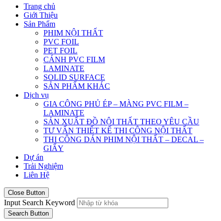
Trang chủ
Giới Thiệu
Sản Phẩm
PHIM NỘI THẤT
PVC FOIL
PET FOIL
CÁNH PVC FILM
LAMINATE
SOLID SURFACE
SẢN PHẨM KHÁC
Dịch vụ
GIA CÔNG PHỦ ÉP – MÀNG PVC FILM –
LAMINATE
SẢN XUẤT ĐỒ NỘI THẤT THEO YÊU CẦU
TƯ VẤN THIẾT KẾ THI CÔNG NỘI THẤT
THI CÔNG DÁN PHIM NỘI THẤT – DECAL –
GIẤY
Dự án
Trải Nghiệm
Liên Hệ
Close Button
Input Search Keyword
Search Button