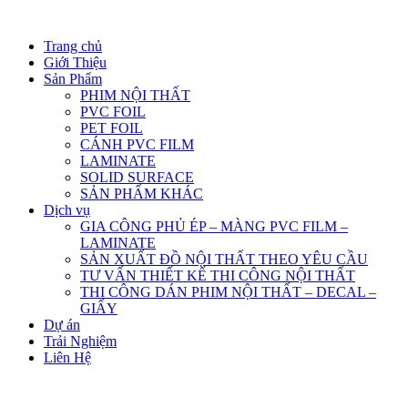
Trang chủ
Giới Thiệu
Sản Phẩm
PHIM NỘI THẤT
PVC FOIL
PET FOIL
CÁNH PVC FILM
LAMINATE
SOLID SURFACE
SẢN PHẨM KHÁC
Dịch vụ
GIA CÔNG PHỦ ÉP – MÀNG PVC FILM –
LAMINATE
SẢN XUẤT ĐỒ NỘI THẤT THEO YÊU CẦU
TƯ VẤN THIẾT KẾ THI CÔNG NỘI THẤT
THI CÔNG DÁN PHIM NỘI THẤT – DECAL –
GIẤY
Dự án
Trải Nghiệm
Liên Hệ