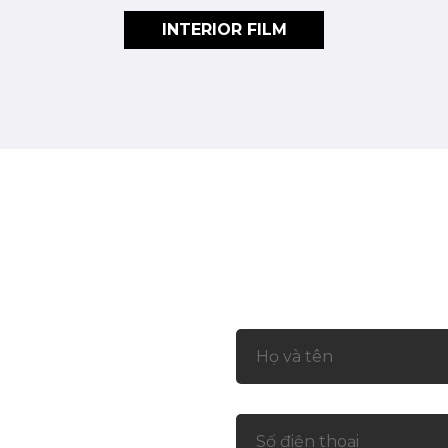
INTERIOR FILM
Liên hệ
LUS
Hồ Chí Minh
yện Nhà Bè, Hồ Chí Minh