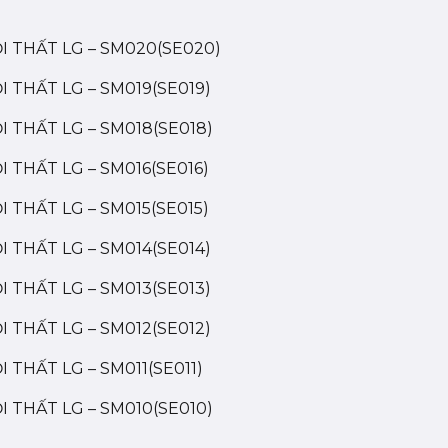
ỘI THẤT LG – SM020(SE020)
I THẤT LG – SM019(SE019)
I THẤT LG – SM018(SE018)
I THẤT LG – SM016(SE016)
I THẤT LG – SM015(SE015)
I THẤT LG – SM014(SE014)
I THẤT LG – SM013(SE013)
I THẤT LG – SM012(SE012)
 THẤT LG – SM011(SE011)
I THẤT LG – SM010(SE010)