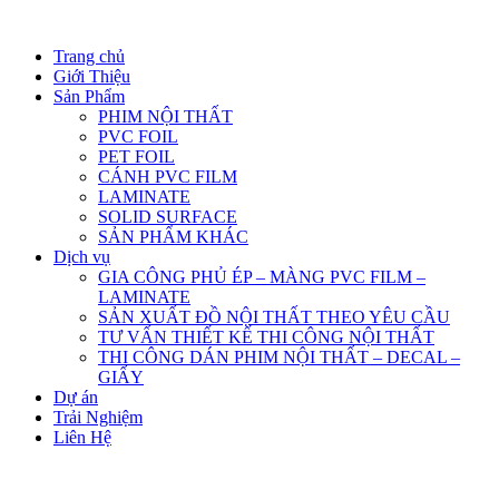
Trang chủ
Giới Thiệu
Sản Phẩm
PHIM NỘI THẤT
PVC FOIL
PET FOIL
CÁNH PVC FILM
LAMINATE
SOLID SURFACE
SẢN PHẨM KHÁC
Dịch vụ
GIA CÔNG PHỦ ÉP – MÀNG PVC FILM –
LAMINATE
SẢN XUẤT ĐỒ NỘI THẤT THEO YÊU CẦU
TƯ VẤN THIẾT KẾ THI CÔNG NỘI THẤT
THI CÔNG DÁN PHIM NỘI THẤT – DECAL –
GIẤY
Dự án
Trải Nghiệm
Liên Hệ