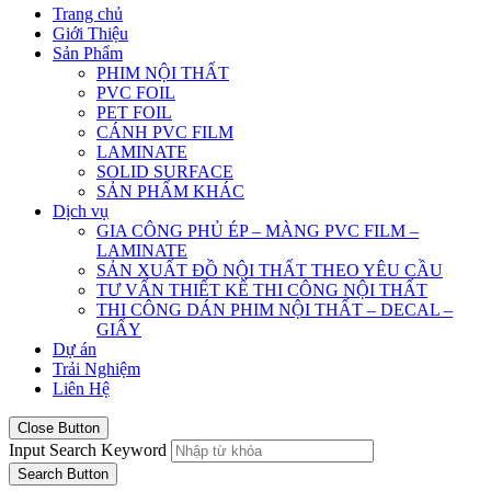
Trang chủ
Giới Thiệu
Sản Phẩm
PHIM NỘI THẤT
PVC FOIL
PET FOIL
CÁNH PVC FILM
LAMINATE
SOLID SURFACE
SẢN PHẨM KHÁC
Dịch vụ
GIA CÔNG PHỦ ÉP – MÀNG PVC FILM –
LAMINATE
SẢN XUẤT ĐỒ NỘI THẤT THEO YÊU CẦU
TƯ VẤN THIẾT KẾ THI CÔNG NỘI THẤT
THI CÔNG DÁN PHIM NỘI THẤT – DECAL –
GIẤY
Dự án
Trải Nghiệm
Liên Hệ
Close Button
Input Search Keyword
Search Button