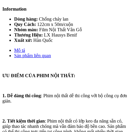
Information
Dòng hàng:
Chống cháy lan
Quy Cách:
122cm x 50m/cuộn
Nhóm màu:
Film Nội Thất Vân Gỗ
Thương Hiệu:
LX Hausys Benif
Xuất xứ:
Hàn Quốc
Mô tả
Sản phẩm liên quan
ƯU ĐIỂM CỦA PHIM NỘI THẤT:
1. Dễ dàng thi công
: Phim nội thất dễ thi công với bộ công cụ đơn
giản.
2. Tiết kiệm thời gian
: Phim nội thất có lớp keo đa năng sẵn có,
giúp thao tác nhanh chóng mà vẫn đảm bảo độ bền cao. Sản phẩm
có thể thi công trực tiếp tại công trình, không mất nhiều thời gian.