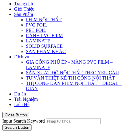
Trang chủ
Giới Thiệu
Sản Phẩm
PHIM NỘI THẤT
PVC FOIL
PET FOIL
CÁNH PVC FILM
LAMINATE
SOLID SURFACE
SẢN PHẨM KHÁC
Dịch vụ
GIA CÔNG PHỦ ÉP – MÀNG PVC FILM –
LAMINATE
SẢN XUẤT ĐỒ NỘI THẤT THEO YÊU CẦU
TƯ VẤN THIẾT KẾ THI CÔNG NỘI THẤT
THI CÔNG DÁN PHIM NỘI THẤT – DECAL –
GIẤY
Dự án
Trải Nghiệm
Liên Hệ
Close Button
Input Search Keyword
Search Button