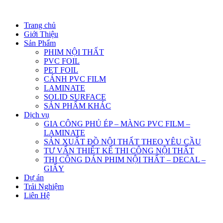
Trang chủ
Giới Thiệu
Sản Phẩm
PHIM NỘI THẤT
PVC FOIL
PET FOIL
CÁNH PVC FILM
LAMINATE
SOLID SURFACE
SẢN PHẨM KHÁC
Dịch vụ
GIA CÔNG PHỦ ÉP – MÀNG PVC FILM –
LAMINATE
SẢN XUẤT ĐỒ NỘI THẤT THEO YÊU CẦU
TƯ VẤN THIẾT KẾ THI CÔNG NỘI THẤT
THI CÔNG DÁN PHIM NỘI THẤT – DECAL –
GIẤY
Dự án
Trải Nghiệm
Liên Hệ