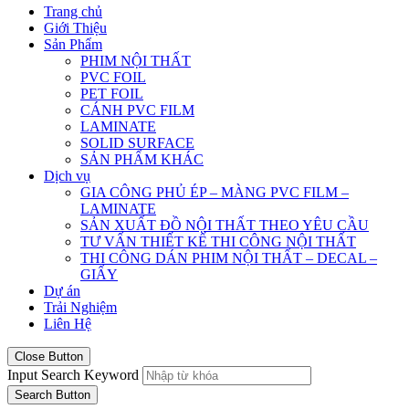
Trang chủ
Giới Thiệu
Sản Phẩm
PHIM NỘI THẤT
PVC FOIL
PET FOIL
CÁNH PVC FILM
LAMINATE
SOLID SURFACE
SẢN PHẨM KHÁC
Dịch vụ
GIA CÔNG PHỦ ÉP – MÀNG PVC FILM –
LAMINATE
SẢN XUẤT ĐỒ NỘI THẤT THEO YÊU CẦU
TƯ VẤN THIẾT KẾ THI CÔNG NỘI THẤT
THI CÔNG DÁN PHIM NỘI THẤT – DECAL –
GIẤY
Dự án
Trải Nghiệm
Liên Hệ
Close Button
Input Search Keyword
Search Button