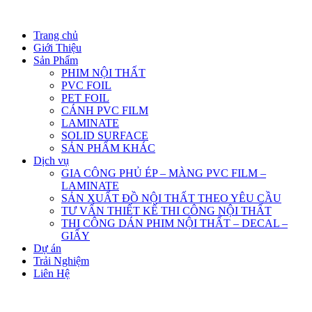
Trang chủ
Giới Thiệu
Sản Phẩm
PHIM NỘI THẤT
PVC FOIL
PET FOIL
CÁNH PVC FILM
LAMINATE
SOLID SURFACE
SẢN PHẨM KHÁC
Dịch vụ
GIA CÔNG PHỦ ÉP – MÀNG PVC FILM –
LAMINATE
SẢN XUẤT ĐỒ NỘI THẤT THEO YÊU CẦU
TƯ VẤN THIẾT KẾ THI CÔNG NỘI THẤT
THI CÔNG DÁN PHIM NỘI THẤT – DECAL –
GIẤY
Dự án
Trải Nghiệm
Liên Hệ