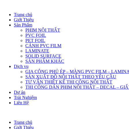
Trang chủ
Giới Thiệu
Sản Phẩm
PHIM NỘI THẤT
PVC FOIL
PET FOIL
CÁNH PVC FILM
LAMINATE
SOLID SURFACE
SẢN PHẨM KHÁC
Dịch vụ
GIA CÔNG PHỦ ÉP – MÀNG PVC FILM – LAMIN
SẢN XUẤT ĐỒ NỘI THẤT THEO YÊU CẦU
TƯ VẤN THIẾT KẾ THI CÔNG NỘI THẤT
THI CÔNG DÁN PHIM NỘI THẤT – DECAL – GI
Dự án
Trải Nghiệm
Liên Hệ
Trang chủ
Giới Thiệu