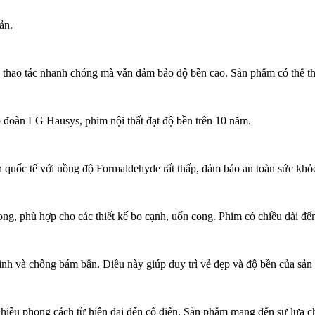
ản.
p thao tác nhanh chóng mà vẫn đảm bảo độ bền cao. Sản phẩm có thể thi 
 đoàn LG Hausys, phim nội thất đạt độ bền trên 10 năm.
h quốc tế với nồng độ Formaldehyde rất thấp, đảm bảo an toàn sức khỏ
ong, phù hợp cho các thiết kế bo cạnh, uốn cong. Phim có chiều dài đến
 sinh và chống bám bẩn. Điều này giúp duy trì vẻ đẹp và độ bền của sả
 nhiều phong cách từ hiện đại đến cổ điển. Sản phẩm mang đến sự lựa 