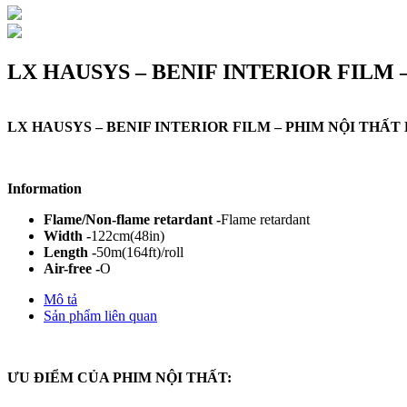
LX HAUSYS – BENIF INTERIOR FILM 
LX HAUSYS – BENIF INTERIOR FILM – PHIM NỘI THẤT 
Information
Flame/Non-flame retardant -
Flame retardant
Width -
122cm(48in)
Length -
50m(164ft)/roll
Air-free -
O
Mô tả
Sản phẩm liên quan
ƯU ĐIỂM CỦA PHIM NỘI THẤT: