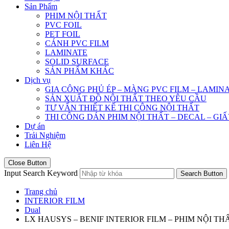
Sản Phẩm
PHIM NỘI THẤT
PVC FOIL
PET FOIL
CÁNH PVC FILM
LAMINATE
SOLID SURFACE
SẢN PHẨM KHÁC
Dịch vụ
GIA CÔNG PHỦ ÉP – MÀNG PVC FILM – LAMIN
SẢN XUẤT ĐỒ NỘI THẤT THEO YÊU CẦU
TƯ VẤN THIẾT KẾ THI CÔNG NỘI THẤT
THI CÔNG DÁN PHIM NỘI THẤT – DECAL – GI
Dự án
Trải Nghiệm
Liên Hệ
Close Button
Input Search Keyword
Search Button
Trang chủ
INTERIOR FILM
Dual
LX HAUSYS – BENIF INTERIOR FILM – PHIM NỘI THẤ