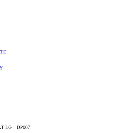
ATE
ẤY
T LG – DP007