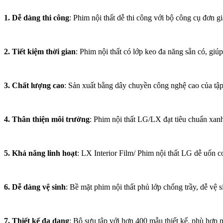
1. Dễ dàng thi công
: Phim nội thất dễ thi công với bộ công cụ đơn gi
2. Tiết kiệm thời gian
: Phim nội thất có lớp keo đa năng sẵn có, giú
3. Chất lượng cao
: Sản xuất bằng dây chuyền công nghệ cao của tập
4. Thân thiện môi trường
: Phim nội thất LG/LX đạt tiêu chuẩn xan
5. Khả năng linh hoạt
: LX Interior Film/ Phim nội thất LG dễ uốn c
6. Dễ dàng vệ sinh
: Bề mặt phim nội thất phủ lớp chống trầy, dễ vệ
7. Thiết kế đa dạng
: Bộ sưu tập với hơn 400 mẫu thiết kế, phù hợp