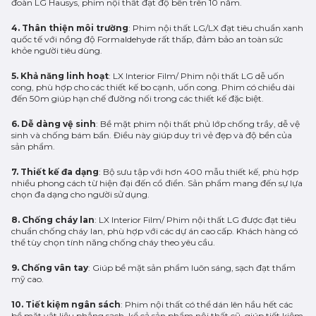
đoàn LG Hausys, phim nội thất đạt độ bền trên 10 năm.
4. Thân thiện môi trường
: Phim nội thất LG/LX đạt tiêu chuẩn xanh
quốc tế với nồng độ Formaldehyde rất thấp, đảm bảo an toàn sức
khỏe người tiêu dùng.
5. Khả năng linh hoạt
: LX Interior Film/ Phim nội thất LG dễ uốn
cong, phù hợp cho các thiết kế bo cạnh, uốn cong. Phim có chiều dài
đến 50m giúp hạn chế đường nối trong các thiết kế đặc biệt.
6. Dễ dàng vệ sinh
: Bề mặt phim nội thất phủ lớp chống trầy, dễ vệ
sinh và chống bám bẩn. Điều này giúp duy trì vẻ đẹp và độ bền của
sản phẩm.
7. Thiết kế đa dạng
: Bộ sưu tập với hơn 400 mẫu thiết kế, phù hợp
nhiều phong cách từ hiện đại đến cổ điển. Sản phẩm mang đến sự lựa
chọn đa dạng cho người sử dụng.
8. Chống cháy lan
: LX Interior Film/ Phim nội thất LG được đạt tiêu
chuẩn chống cháy lan, phù hợp với các dự án cao cấp. Khách hàng có
thể tùy chọn tính năng chống cháy theo yêu cầu.
9. Chống vân tay
: Giúp bề mặt sản phẩm luôn sáng, sạch đạt thẩm
mỹ cao.
10. Tiết kiệm ngân sách
: Phim nội thất có thể dán lên hầu hết các
bề mặt vật liệu phẳng sạch, kể cả sản phẩm nội thất cũ, giúp tiết kiệm