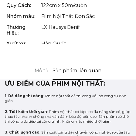
Quy Cách:
122cm x 50m/cuộn
Nhóm màu:
Film Nội Thất Đơn Sắc
Thương
LX Hausys Benif
Hiệu:
Xuất xứ:
Hàn Quốc
Mô tả
Sản phẩm liên quan
ƯU ĐIỂM CỦA PHIM NỘI THẤT:
1. Dễ dàng thi công
: Phim nội thất dễ thi công với bộ công cụ đơn
giản.
2. Tiết kiệm thời gian
: Phim nội thất có lớp keo đa năng sẵn có, giúp
thao tác nhanh chóng mà vẫn đảm bảo độ bền cao. Sản phẩm có thể
thi công trực tiếp tại công trình, không mất nhiều thời gian.
3. Chất lượng cao
: Sản xuất bằng dây chuyền công nghệ cao của tập