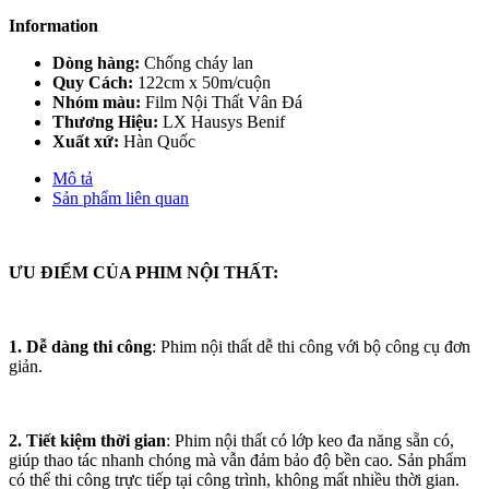
Information
Dòng hàng:
Chống cháy lan
Quy Cách:
122cm x 50m/cuộn
Nhóm màu:
Film Nội Thất Vân Đá
Thương Hiệu:
LX Hausys Benif
Xuất xứ:
Hàn Quốc
Mô tả
Sản phẩm liên quan
ƯU ĐIỂM CỦA PHIM NỘI THẤT:
1. Dễ dàng thi công
: Phim nội thất dễ thi công với bộ công cụ đơn
giản.
2. Tiết kiệm thời gian
: Phim nội thất có lớp keo đa năng sẵn có,
giúp thao tác nhanh chóng mà vẫn đảm bảo độ bền cao. Sản phẩm
có thể thi công trực tiếp tại công trình, không mất nhiều thời gian.