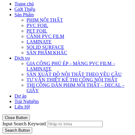
Trang chủ
Giới Thiệu
Sản Phẩm
PHIM NỘI THẤT
PVC FOIL
PET FOIL
CÁNH PVC FILM
LAMINATE
SOLID SURFACE
SẢN PHẨM KHÁC
Dịch vụ
GIA CÔNG PHỦ ÉP – MÀNG PVC FILM –
LAMINATE
SẢN XUẤT ĐỒ NỘI THẤT THEO YÊU CẦU
TƯ VẤN THIẾT KẾ THI CÔNG NỘI THẤT
THI CÔNG DÁN PHIM NỘI THẤT – DECAL –
GIẤY
Dự án
Trải Nghiệm
Liên Hệ
Close Button
Input Search Keyword
Search Button