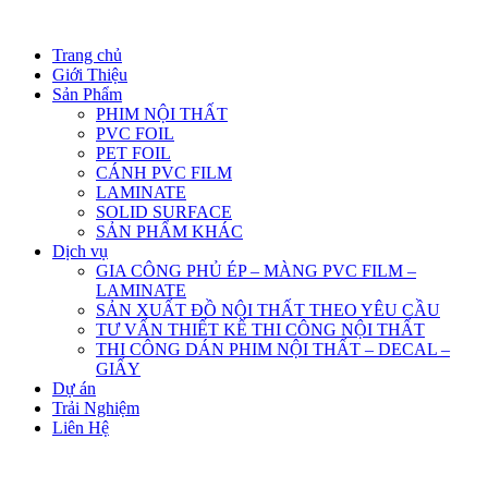
Trang chủ
Giới Thiệu
Sản Phẩm
PHIM NỘI THẤT
PVC FOIL
PET FOIL
CÁNH PVC FILM
LAMINATE
SOLID SURFACE
SẢN PHẨM KHÁC
Dịch vụ
GIA CÔNG PHỦ ÉP – MÀNG PVC FILM –
LAMINATE
SẢN XUẤT ĐỒ NỘI THẤT THEO YÊU CẦU
TƯ VẤN THIẾT KẾ THI CÔNG NỘI THẤT
THI CÔNG DÁN PHIM NỘI THẤT – DECAL –
GIẤY
Dự án
Trải Nghiệm
Liên Hệ