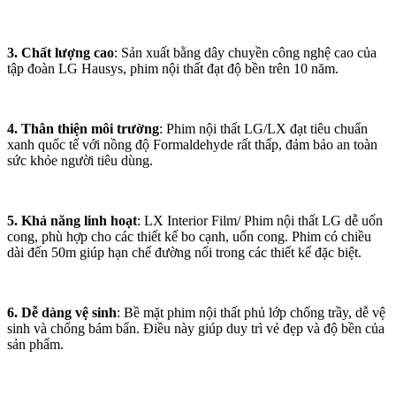
3. Chất lượng cao
: Sản xuất bằng dây chuyền công nghệ cao của
tập đoàn LG Hausys, phim nội thất đạt độ bền trên 10 năm.
4. Thân thiện môi trường
: Phim nội thất LG/LX đạt tiêu chuẩn
xanh quốc tế với nồng độ Formaldehyde rất thấp, đảm bảo an toàn
sức khỏe người tiêu dùng.
5. Khả năng linh hoạt
: LX Interior Film/ Phim nội thất LG dễ uốn
cong, phù hợp cho các thiết kế bo cạnh, uốn cong. Phim có chiều
dài đến 50m giúp hạn chế đường nối trong các thiết kế đặc biệt.
6. Dễ dàng vệ sinh
: Bề mặt phim nội thất phủ lớp chống trầy, dễ vệ
sinh và chống bám bẩn. Điều này giúp duy trì vẻ đẹp và độ bền của
sản phẩm.