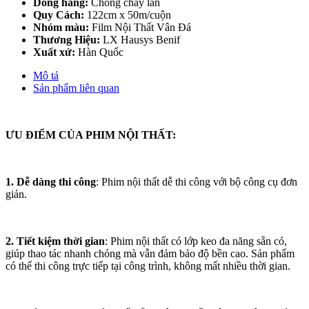
Dòng hàng:
Chống cháy lan
Quy Cách:
122cm x 50m/cuộn
Nhóm màu:
Film Nội Thất Vân Đá
Thương Hiệu:
LX Hausys Benif
Xuất xứ:
Hàn Quốc
Mô tả
Sản phẩm liên quan
ƯU ĐIỂM CỦA PHIM NỘI THẤT:
1. Dễ dàng thi công
: Phim nội thất dễ thi công với bộ công cụ đơn
giản.
2. Tiết kiệm thời gian
: Phim nội thất có lớp keo đa năng sẵn có,
giúp thao tác nhanh chóng mà vẫn đảm bảo độ bền cao. Sản phẩm
có thể thi công trực tiếp tại công trình, không mất nhiều thời gian.