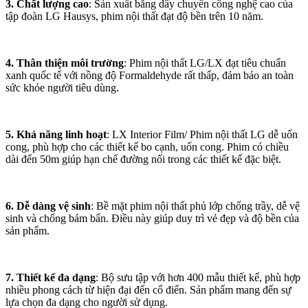
3. Chất lượng cao
: Sản xuất bằng dây chuyền công nghệ cao của
tập đoàn LG Hausys, phim nội thất đạt độ bền trên 10 năm.
4. Thân thiện môi trường
: Phim nội thất LG/LX đạt tiêu chuẩn
xanh quốc tế với nồng độ Formaldehyde rất thấp, đảm bảo an toàn
sức khỏe người tiêu dùng.
5. Khả năng linh hoạt
: LX Interior Film/ Phim nội thất LG dễ uốn
cong, phù hợp cho các thiết kế bo cạnh, uốn cong. Phim có chiều
dài đến 50m giúp hạn chế đường nối trong các thiết kế đặc biệt.
6. Dễ dàng vệ sinh
: Bề mặt phim nội thất phủ lớp chống trầy, dễ vệ
sinh và chống bám bẩn. Điều này giúp duy trì vẻ đẹp và độ bền của
sản phẩm.
7. Thiết kế đa dạng
: Bộ sưu tập với hơn 400 mẫu thiết kế, phù hợp
nhiều phong cách từ hiện đại đến cổ điển. Sản phẩm mang đến sự
lựa chọn đa dạng cho người sử dụng.