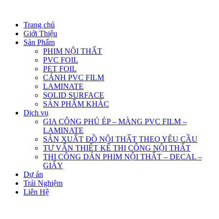
Trang chủ
Giới Thiệu
Sản Phẩm
PHIM NỘI THẤT
PVC FOIL
PET FOIL
CÁNH PVC FILM
LAMINATE
SOLID SURFACE
SẢN PHẨM KHÁC
Dịch vụ
GIA CÔNG PHỦ ÉP – MÀNG PVC FILM –
LAMINATE
SẢN XUẤT ĐỒ NỘI THẤT THEO YÊU CẦU
TƯ VẤN THIẾT KẾ THI CÔNG NỘI THẤT
THI CÔNG DÁN PHIM NỘI THẤT – DECAL –
GIẤY
Dự án
Trải Nghiệm
Liên Hệ