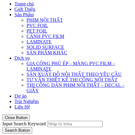
Trang chủ
Giới Thiệu
Sản Phẩm
PHIM NỘI THẤT
PVC FOIL
PET FOIL
CÁNH PVC FILM
LAMINATE
SOLID SURFACE
SẢN PHẨM KHÁC
Dịch vụ
GIA CÔNG PHỦ ÉP – MÀNG PVC FILM –
LAMINATE
SẢN XUẤT ĐỒ NỘI THẤT THEO YÊU CẦU
TƯ VẤN THIẾT KẾ THI CÔNG NỘI THẤT
THI CÔNG DÁN PHIM NỘI THẤT – DECAL –
GIẤY
Dự án
Trải Nghiệm
Liên Hệ
Close Button
Input Search Keyword
Search Button