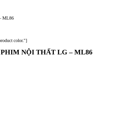
– ML86
product color."]
 PHIM NỘI THẤT LG – ML86