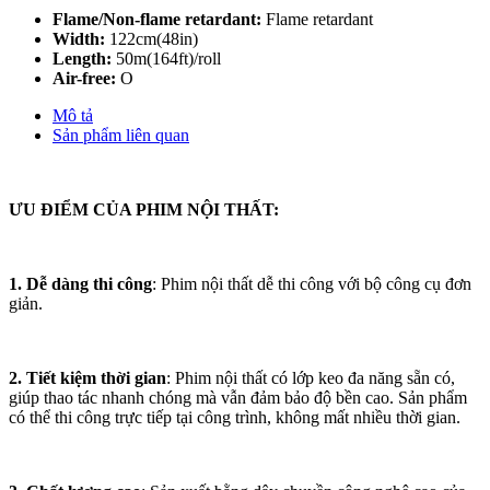
Flame/Non-flame retardant:
Flame retardant
Width:
122cm(48in)
Length:
50m(164ft)/roll
Air-free:
O
Mô tả
Sản phẩm liên quan
ƯU ĐIỂM CỦA PHIM NỘI THẤT:
1. Dễ dàng thi công
: Phim nội thất dễ thi công với bộ công cụ đơn
giản.
2. Tiết kiệm thời gian
: Phim nội thất có lớp keo đa năng sẵn có,
giúp thao tác nhanh chóng mà vẫn đảm bảo độ bền cao. Sản phẩm
có thể thi công trực tiếp tại công trình, không mất nhiều thời gian.