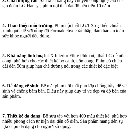
3. Chất lượng cao
: Sản xuất bằng dây chuyền công nghệ cao của
tập đoàn LG Hausys, phim nội thất đạt độ bền trên 10 năm.
4. Thân thiện môi trường
: Phim nội thất LG/LX đạt tiêu chuẩn
xanh quốc tế với nồng độ Formaldehyde rất thấp, đảm bảo an toàn
sức khỏe người tiêu dùng.
5. Khả năng linh hoạt
: LX Interior Film/ Phim nội thất LG dễ uốn
cong, phù hợp cho các thiết kế bo cạnh, uốn cong. Phim có chiều
dài đến 50m giúp hạn chế đường nối trong các thiết kế đặc biệt.
6. Dễ dàng vệ sinh
: Bề mặt phim nội thất phủ lớp chống trầy, dễ vệ
sinh và chống bám bẩn. Điều này giúp duy trì vẻ đẹp và độ bền của
sản phẩm.
7. Thiết kế đa dạng
: Bộ sưu tập với hơn 400 mẫu thiết kế, phù hợp
nhiều phong cách từ hiện đại đến cổ điển. Sản phẩm mang đến sự
lựa chọn đa dạng cho người sử dụng.