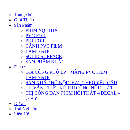
Trang chủ
Giới Thiệu
Sản Phẩm
PHIM NỘI THẤT
PVC FOIL
PET FOIL
CÁNH PVC FILM
LAMINATE
SOLID SURFACE
SẢN PHẨM KHÁC
Dịch vụ
GIA CÔNG PHỦ ÉP – MÀNG PVC FILM –
LAMINATE
SẢN XUẤT ĐỒ NỘI THẤT THEO YÊU CẦU
TƯ VẤN THIẾT KẾ THI CÔNG NỘI THẤT
THI CÔNG DÁN PHIM NỘI THẤT – DECAL –
GIẤY
Dự án
Trải Nghiệm
Liên Hệ