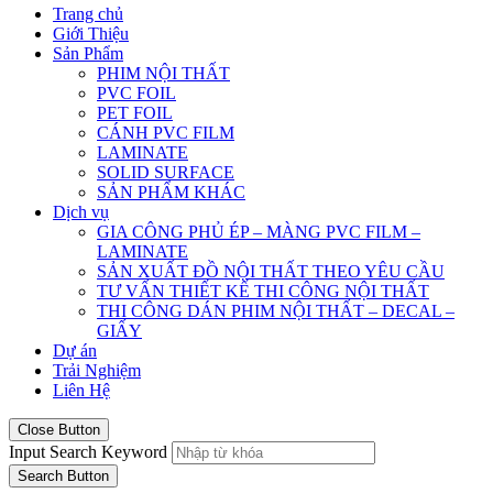
Trang chủ
Giới Thiệu
Sản Phẩm
PHIM NỘI THẤT
PVC FOIL
PET FOIL
CÁNH PVC FILM
LAMINATE
SOLID SURFACE
SẢN PHẨM KHÁC
Dịch vụ
GIA CÔNG PHỦ ÉP – MÀNG PVC FILM –
LAMINATE
SẢN XUẤT ĐỒ NỘI THẤT THEO YÊU CẦU
TƯ VẤN THIẾT KẾ THI CÔNG NỘI THẤT
THI CÔNG DÁN PHIM NỘI THẤT – DECAL –
GIẤY
Dự án
Trải Nghiệm
Liên Hệ
Close Button
Input Search Keyword
Search Button