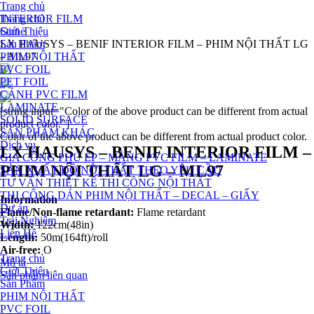
Trang chủ
Trang chủ
INTERIOR FILM
Giới Thiệu
Stone
Sản Phẩm
LX HAUSYS – BENIF INTERIOR FILM – PHIM NỘI THẤT LG
PHIM NỘI THẤT
– ML97
PVC FOIL
PET FOIL
CÁNH PVC FILM
LAMINATE
[string input="Color of the above product can be different from actual
SOLID SURFACE
product color."]
SẢN PHẨM KHÁC
Color of the above product can be different from actual product color.
Dịch vụ
LX HAUSYS – BENIF INTERIOR FILM –
GIA CÔNG PHỦ ÉP – MÀNG PVC FILM – LAMINATE
PHIM NỘI THẤT LG – ML97
SẢN XUẤT ĐỒ NỘI THẤT THEO YÊU CẦU
TƯ VẤN THIẾT KẾ THI CÔNG NỘI THẤT
THI CÔNG DÁN PHIM NỘI THẤT – DECAL – GIẤY
Information
Dự án
Flame/Non-flame retardant:
Flame retardant
Trải Nghiệm
Width:
122cm(48in)
Liên Hệ
Length:
50m(164ft)/roll
Air-free:
O
Trang chủ
Mô tả
Giới Thiệu
Sản phẩm liên quan
Sản Phẩm
PHIM NỘI THẤT
PVC FOIL