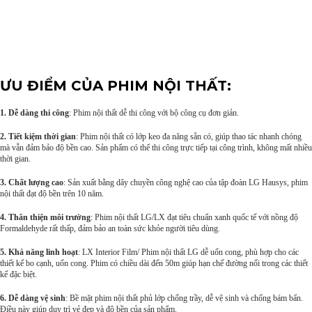
ƯU ĐIỂM CỦA PHIM NỘI THẤT:
1. Dễ dàng thi công
: Phim nội thất dễ thi công với bộ công cụ đơn giản.
2. Tiết kiệm thời gian
: Phim nội thất có lớp keo đa năng sẵn có, giúp thao tác nhanh chóng
mà vẫn đảm bảo độ bền cao. Sản phẩm có thể thi công trực tiếp tại công trình, không mất nhiều
thời gian.
3. Chất lượng cao
: Sản xuất bằng dây chuyền công nghệ cao của tập đoàn LG Hausys, phim
nội thất đạt độ bền trên 10 năm.
4. Thân thiện môi trường
: Phim nội thất LG/LX đạt tiêu chuẩn xanh quốc tế với nồng độ
Formaldehyde rất thấp, đảm bảo an toàn sức khỏe người tiêu dùng.
5. Khả năng linh hoạt
: LX Interior Film/ Phim nội thất LG dễ uốn cong, phù hợp cho các
thiết kế bo cạnh, uốn cong. Phim có chiều dài đến 50m giúp hạn chế đường nối trong các thiết
kế đặc biệt.
6. Dễ dàng vệ sinh
: Bề mặt phim nội thất phủ lớp chống trầy, dễ vệ sinh và chống bám bẩn.
Điều này giúp duy trì vẻ đẹp và độ bền của sản phẩm.