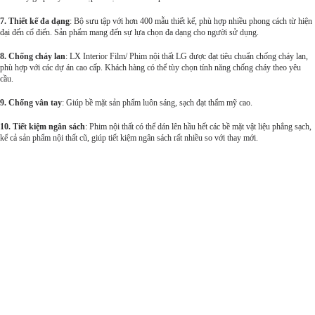
7. Thiết kế đa dạng
: Bộ sưu tập với hơn 400 mẫu thiết kế, phù hợp nhiều phong cách từ hiện
đại đến cổ điển. Sản phẩm mang đến sự lựa chọn đa dạng cho người sử dụng.
8. Chống cháy lan
: LX Interior Film/ Phim nội thất LG được đạt tiêu chuẩn chống cháy lan,
phù hợp với các dự án cao cấp. Khách hàng có thể tùy chọn tính năng chống cháy theo yêu
cầu.
9. Chống vân tay
: Giúp bề mặt sản phẩm luôn sáng, sạch đạt thẩm mỹ cao.
10. Tiết kiệm ngân sách
: Phim nội thất có thể dán lên hầu hết các bề mặt vật liệu phẳng sạch,
kể cả sản phẩm nội thất cũ, giúp tiết kiệm ngân sách rất nhiều so với thay mới.