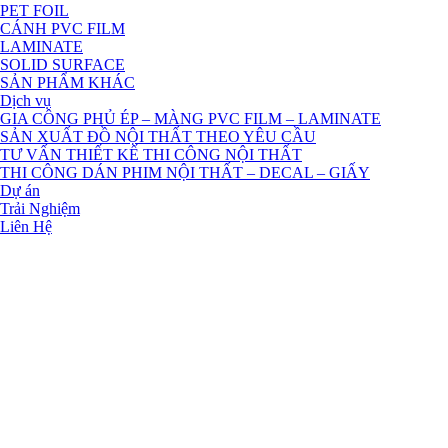
PET FOIL
CÁNH PVC FILM
LAMINATE
SOLID SURFACE
SẢN PHẨM KHÁC
Dịch vụ
GIA CÔNG PHỦ ÉP – MÀNG PVC FILM – LAMINATE
SẢN XUẤT ĐỒ NỘI THẤT THEO YÊU CẦU
TƯ VẤN THIẾT KẾ THI CÔNG NỘI THẤT
THI CÔNG DÁN PHIM NỘI THẤT – DECAL – GIẤY
Dự án
Trải Nghiệm
Liên Hệ