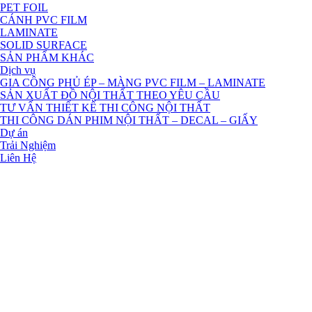
PET FOIL
CÁNH PVC FILM
LAMINATE
SOLID SURFACE
SẢN PHẨM KHÁC
Dịch vụ
GIA CÔNG PHỦ ÉP – MÀNG PVC FILM – LAMINATE
SẢN XUẤT ĐỒ NỘI THẤT THEO YÊU CẦU
TƯ VẤN THIẾT KẾ THI CÔNG NỘI THẤT
THI CÔNG DÁN PHIM NỘI THẤT – DECAL – GIẤY
Dự án
Trải Nghiệm
Liên Hệ