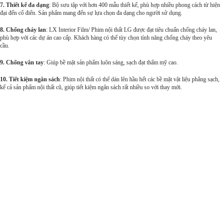
7. Thiết kế đa dạng
: Bộ sưu tập với hơn 400 mẫu thiết kế, phù hợp nhiều phong cách từ hiện
đại đến cổ điển. Sản phẩm mang đến sự lựa chọn đa dạng cho người sử dụng.
8. Chống cháy lan
: LX Interior Film/ Phim nội thất LG được đạt tiêu chuẩn chống cháy lan,
phù hợp với các dự án cao cấp. Khách hàng có thể tùy chọn tính năng chống cháy theo yêu
cầu.
9. Chống vân tay
: Giúp bề mặt sản phẩm luôn sáng, sạch đạt thẩm mỹ cao.
10. Tiết kiệm ngân sách
: Phim nội thất có thể dán lên hầu hết các bề mặt vật liệu phẳng sạch,
kể cả sản phẩm nội thất cũ, giúp tiết kiệm ngân sách rất nhiều so với thay mới.