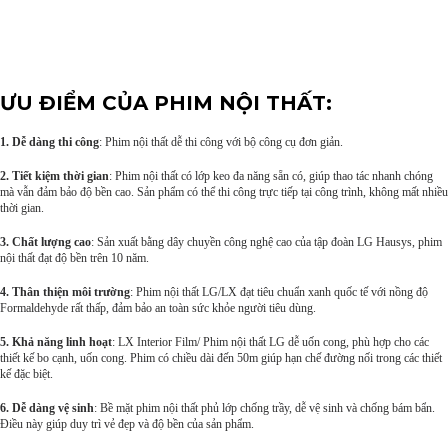
ƯU ĐIỂM CỦA PHIM NỘI THẤT:
1. Dễ dàng thi công
: Phim nội thất dễ thi công với bộ công cụ đơn giản.
2. Tiết kiệm thời gian
: Phim nội thất có lớp keo đa năng sẵn có, giúp thao tác nhanh chóng
mà vẫn đảm bảo độ bền cao. Sản phẩm có thể thi công trực tiếp tại công trình, không mất nhiều
thời gian.
3. Chất lượng cao
: Sản xuất bằng dây chuyền công nghệ cao của tập đoàn LG Hausys, phim
nội thất đạt độ bền trên 10 năm.
4. Thân thiện môi trường
: Phim nội thất LG/LX đạt tiêu chuẩn xanh quốc tế với nồng độ
Formaldehyde rất thấp, đảm bảo an toàn sức khỏe người tiêu dùng.
5. Khả năng linh hoạt
: LX Interior Film/ Phim nội thất LG dễ uốn cong, phù hợp cho các
thiết kế bo cạnh, uốn cong. Phim có chiều dài đến 50m giúp hạn chế đường nối trong các thiết
kế đặc biệt.
6. Dễ dàng vệ sinh
: Bề mặt phim nội thất phủ lớp chống trầy, dễ vệ sinh và chống bám bẩn.
Điều này giúp duy trì vẻ đẹp và độ bền của sản phẩm.