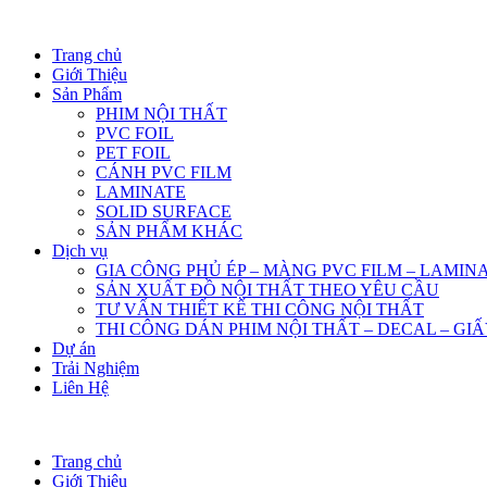
Trang chủ
Giới Thiệu
Sản Phẩm
PHIM NỘI THẤT
PVC FOIL
PET FOIL
CÁNH PVC FILM
LAMINATE
SOLID SURFACE
SẢN PHẨM KHÁC
Dịch vụ
GIA CÔNG PHỦ ÉP – MÀNG PVC FILM – LAMIN
SẢN XUẤT ĐỒ NỘI THẤT THEO YÊU CẦU
TƯ VẤN THIẾT KẾ THI CÔNG NỘI THẤT
THI CÔNG DÁN PHIM NỘI THẤT – DECAL – GI
Dự án
Trải Nghiệm
Liên Hệ
Trang chủ
Giới Thiệu