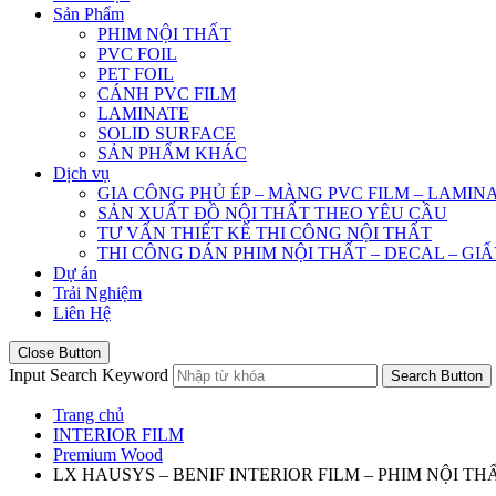
Sản Phẩm
PHIM NỘI THẤT
PVC FOIL
PET FOIL
CÁNH PVC FILM
LAMINATE
SOLID SURFACE
SẢN PHẨM KHÁC
Dịch vụ
GIA CÔNG PHỦ ÉP – MÀNG PVC FILM – LAMIN
SẢN XUẤT ĐỒ NỘI THẤT THEO YÊU CẦU
TƯ VẤN THIẾT KẾ THI CÔNG NỘI THẤT
THI CÔNG DÁN PHIM NỘI THẤT – DECAL – GI
Dự án
Trải Nghiệm
Liên Hệ
Close Button
Input Search Keyword
Search Button
Trang chủ
INTERIOR FILM
Premium Wood
LX HAUSYS – BENIF INTERIOR FILM – PHIM NỘI THẤ