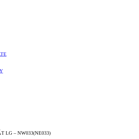
ATE
ẤY
T LG – NW033(NE033)