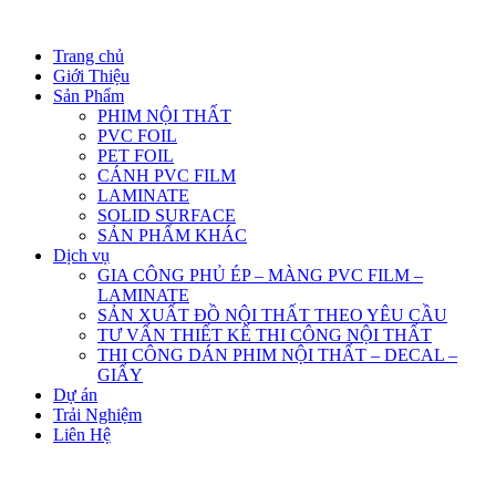
Trang chủ
Giới Thiệu
Sản Phẩm
PHIM NỘI THẤT
PVC FOIL
PET FOIL
CÁNH PVC FILM
LAMINATE
SOLID SURFACE
SẢN PHẨM KHÁC
Dịch vụ
GIA CÔNG PHỦ ÉP – MÀNG PVC FILM –
LAMINATE
SẢN XUẤT ĐỒ NỘI THẤT THEO YÊU CẦU
TƯ VẤN THIẾT KẾ THI CÔNG NỘI THẤT
THI CÔNG DÁN PHIM NỘI THẤT – DECAL –
GIẤY
Dự án
Trải Nghiệm
Liên Hệ