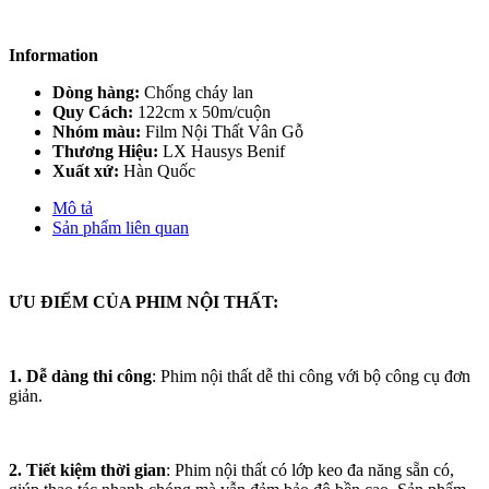
Information
Dòng hàng:
Chống cháy lan
Quy Cách:
122cm x 50m/cuộn
Nhóm màu:
Film Nội Thất Vân Gỗ
Thương Hiệu:
LX Hausys Benif
Xuất xứ:
Hàn Quốc
Mô tả
Sản phẩm liên quan
ƯU ĐIỂM CỦA PHIM NỘI THẤT:
1. Dễ dàng thi công
: Phim nội thất dễ thi công với bộ công cụ đơn
giản.
2. Tiết kiệm thời gian
: Phim nội thất có lớp keo đa năng sẵn có,