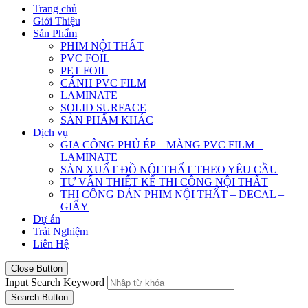
Trang chủ
Giới Thiệu
Sản Phẩm
PHIM NỘI THẤT
PVC FOIL
PET FOIL
CÁNH PVC FILM
LAMINATE
SOLID SURFACE
SẢN PHẨM KHÁC
Dịch vụ
GIA CÔNG PHỦ ÉP – MÀNG PVC FILM –
LAMINATE
SẢN XUẤT ĐỒ NỘI THẤT THEO YÊU CẦU
TƯ VẤN THIẾT KẾ THI CÔNG NỘI THẤT
THI CÔNG DÁN PHIM NỘI THẤT – DECAL –
GIẤY
Dự án
Trải Nghiệm
Liên Hệ
Close Button
Input Search Keyword
Search Button