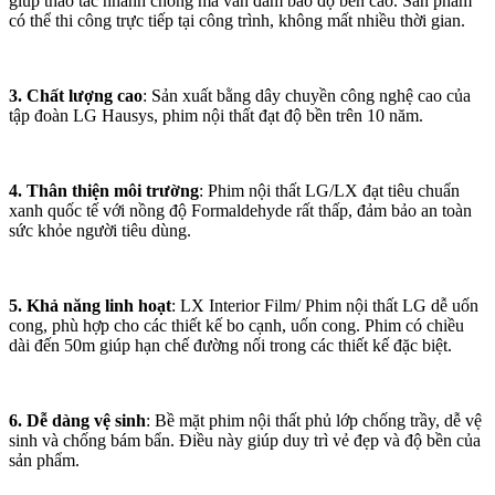
giúp thao tác nhanh chóng mà vẫn đảm bảo độ bền cao. Sản phẩm
có thể thi công trực tiếp tại công trình, không mất nhiều thời gian.
3. Chất lượng cao
: Sản xuất bằng dây chuyền công nghệ cao của
tập đoàn LG Hausys, phim nội thất đạt độ bền trên 10 năm.
4. Thân thiện môi trường
: Phim nội thất LG/LX đạt tiêu chuẩn
xanh quốc tế với nồng độ Formaldehyde rất thấp, đảm bảo an toàn
sức khỏe người tiêu dùng.
5. Khả năng linh hoạt
: LX Interior Film/ Phim nội thất LG dễ uốn
cong, phù hợp cho các thiết kế bo cạnh, uốn cong. Phim có chiều
dài đến 50m giúp hạn chế đường nối trong các thiết kế đặc biệt.
6. Dễ dàng vệ sinh
: Bề mặt phim nội thất phủ lớp chống trầy, dễ vệ
sinh và chống bám bẩn. Điều này giúp duy trì vẻ đẹp và độ bền của
sản phẩm.