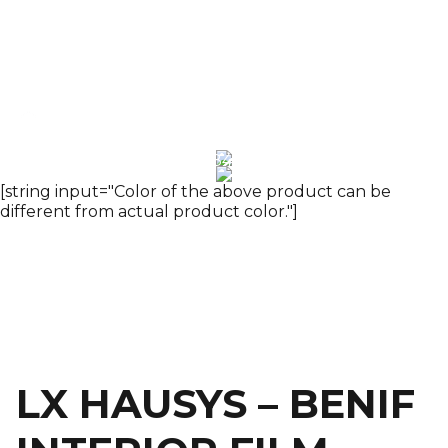
Trang
INTERIOR FILM
Premium Wood
chủ
LX HAUSYS – BENIF INTERIOR FILM – PHIM NỘI
THẤT LG – NW084(NE084)
[string input="Color of the above product can be
different from actual product color."]
LX HAUSYS – BENIF