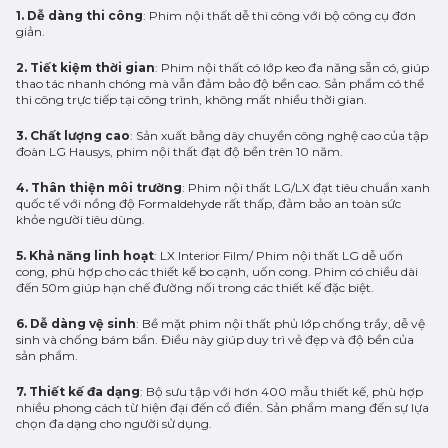
1. Dễ dàng thi công
: Phim nội thất dễ thi công với bộ công cụ đơn
giản.
2. Tiết kiệm thời gian
: Phim nội thất có lớp keo đa năng sẵn có, giúp
thao tác nhanh chóng mà vẫn đảm bảo độ bền cao. Sản phẩm có thể
thi công trực tiếp tại công trình, không mất nhiều thời gian.
3. Chất lượng cao
: Sản xuất bằng dây chuyền công nghệ cao của tập
đoàn LG Hausys, phim nội thất đạt độ bền trên 10 năm.
4. Thân thiện môi trường
: Phim nội thất LG/LX đạt tiêu chuẩn xanh
quốc tế với nồng độ Formaldehyde rất thấp, đảm bảo an toàn sức
khỏe người tiêu dùng.
5. Khả năng linh hoạt
: LX Interior Film/ Phim nội thất LG dễ uốn
cong, phù hợp cho các thiết kế bo cạnh, uốn cong. Phim có chiều dài
đến 50m giúp hạn chế đường nối trong các thiết kế đặc biệt.
6. Dễ dàng vệ sinh
: Bề mặt phim nội thất phủ lớp chống trầy, dễ vệ
sinh và chống bám bẩn. Điều này giúp duy trì vẻ đẹp và độ bền của
sản phẩm.
7. Thiết kế đa dạng
: Bộ sưu tập với hơn 400 mẫu thiết kế, phù hợp
nhiều phong cách từ hiện đại đến cổ điển. Sản phẩm mang đến sự lựa
chọn đa dạng cho người sử dụng.