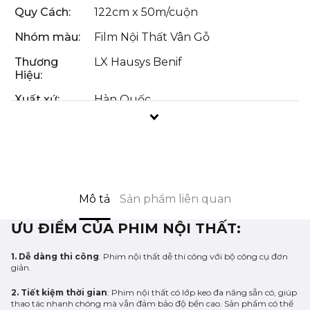
Quy Cách:
122cm x 50m/cuộn
Nhóm màu:
Film Nội Thất Vân Gỗ
Thương
LX Hausys Benif
Hiệu:
Xuất xứ:
Hàn Quốc
more
text
Mô tả
Sản phẩm liên quan
ƯU ĐIỂM CỦA PHIM NỘI THẤT:
1. Dễ dàng thi công
: Phim nội thất dễ thi công với bộ công cụ đơn
giản.
2. Tiết kiệm thời gian
: Phim nội thất có lớp keo đa năng sẵn có, giúp
thao tác nhanh chóng mà vẫn đảm bảo độ bền cao. Sản phẩm có thể