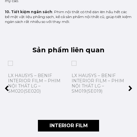
mỹ cao.
10. Tiết kiệm ngân sách
: Phim nội thất có thể dán lên hầu hết các
bề mặt vật liệu phẳng sạch, kể cả sản phẩm nội thất cũ, giúp tiết kiệm
ngân sách rất nhiều so với thay mới.
Sản phẩm liên quan
LX HAUSYS – BENIF
LX HAUSYS – BENIF
INTERIOR FILM – PHIM
INTERIOR FILM – PHIM
NỘI THẤT LG –
NỘI THẤT LG –
SM020(SE020)
SM019(SE019)
INTERIOR FILM