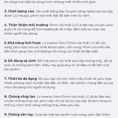
thi công trực tiếp tại công trình, không mất nhiều thời gian.
3. Chất lượng cao
: Sản xuất bằng dây chuyền công nghệ cao của tập
đoàn LG Hausys, phim nội thất đạt độ bền trên 10 năm.
4. Thân thiện môi trường
: Phim nội thất LG/LX đạt tiêu chuẩn xanh
quốc tế với nồng độ Formaldehyde rất thấp, đảm bảo an toàn sức
khỏe người tiêu dùng.
5. Khả năng linh hoạt
: LX Interior Film/ Phim nội thất LG dễ uốn
cong, phù hợp cho các thiết kế bo cạnh, uốn cong. Phim có chiều dài
đến 50m giúp hạn chế đường nối trong các thiết kế đặc biệt.
6. Dễ dàng vệ sinh
: Bề mặt phim nội thất phủ lớp chống trầy, dễ vệ
sinh và chống bám bẩn. Điều này giúp duy trì vẻ đẹp và độ bền của
sản phẩm.
7. Thiết kế đa dạng
: Bộ sưu tập với hơn 400 mẫu thiết kế, phù hợp
nhiều phong cách từ hiện đại đến cổ điển. Sản phẩm mang đến sự lựa
chọn đa dạng cho người sử dụng.
8. Chống cháy lan
: LX Interior Film/ Phim nội thất LG được đạt tiêu
chuẩn chống cháy lan, phù hợp với các dự án cao cấp. Khách hàng có
thể tùy chọn tính năng chống cháy theo yêu cầu.
9. Chống vân tay
: Giúp bề mặt sản phẩm luôn sáng, sạch đạt thẩm