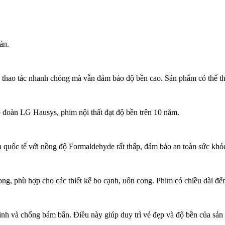
ản.
p thao tác nhanh chóng mà vẫn đảm bảo độ bền cao. Sản phẩm có thể thi 
 đoàn LG Hausys, phim nội thất đạt độ bền trên 10 năm.
h quốc tế với nồng độ Formaldehyde rất thấp, đảm bảo an toàn sức khỏ
ong, phù hợp cho các thiết kế bo cạnh, uốn cong. Phim có chiều dài đến
 sinh và chống bám bẩn. Điều này giúp duy trì vẻ đẹp và độ bền của sả