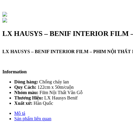
LX HAUSYS – BENIF INTERIOR FILM 
LX HAUSYS – BENIF INTERIOR FILM – PHIM NỘI THẤT 
Information
Dòng hàng:
Chống cháy lan
Quy Cách:
122cm x 50m/cuộn
Nhóm màu:
Film Nội Thất Vân Gỗ
Thương Hiệu:
LX Hausys Benif
Xuất xứ:
Hàn Quốc
Mô tả
Sản phẩm liên quan