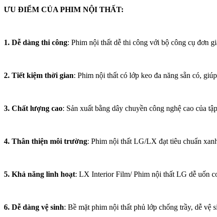
ƯU ĐIỂM CỦA PHIM NỘI THẤT:
1. Dễ dàng thi công
: Phim nội thất dễ thi công với bộ công cụ đơn gi
2. Tiết kiệm thời gian
: Phim nội thất có lớp keo đa năng sẵn có, giú
3. Chất lượng cao
: Sản xuất bằng dây chuyền công nghệ cao của tập
4. Thân thiện môi trường
: Phim nội thất LG/LX đạt tiêu chuẩn xan
5. Khả năng linh hoạt
: LX Interior Film/ Phim nội thất LG dễ uốn c
6. Dễ dàng vệ sinh
: Bề mặt phim nội thất phủ lớp chống trầy, dễ vệ