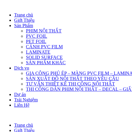
Trang chủ
Giới Thiệu
Sản Phẩm
PHIM NỘI THẤT
PVC FOIL
PET FOIL
CÁNH PVC FILM
LAMINATE
SOLID SURFACE
SẢN PHẨM KHÁC
Dịch vụ
GIA CÔNG PHỦ ÉP – MÀNG PVC FILM – LAMIN
SẢN XUẤT ĐỒ NỘI THẤT THEO YÊU CẦU
TƯ VẤN THIẾT KẾ THI CÔNG NỘI THẤT
THI CÔNG DÁN PHIM NỘI THẤT – DECAL – GI
Dự án
Trải Nghiệm
Liên Hệ
Trang chủ
Giới Thiệu