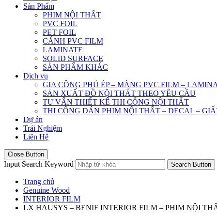
Sản Phẩm
PHIM NỘI THẤT
PVC FOIL
PET FOIL
CÁNH PVC FILM
LAMINATE
SOLID SURFACE
SẢN PHẨM KHÁC
Dịch vụ
GIA CÔNG PHỦ ÉP – MÀNG PVC FILM – LAMIN
SẢN XUẤT ĐỒ NỘI THẤT THEO YÊU CẦU
TƯ VẤN THIẾT KẾ THI CÔNG NỘI THẤT
THI CÔNG DÁN PHIM NỘI THẤT – DECAL – GI
Dự án
Trải Nghiệm
Liên Hệ
Close Button
Input Search Keyword
Search Button
Trang chủ
Genuine Wood
INTERIOR FILM
LX HAUSYS – BENIF INTERIOR FILM – PHIM NỘI TH