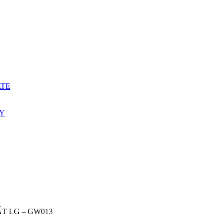
ATE
ẤY
ẤT LG – GW013