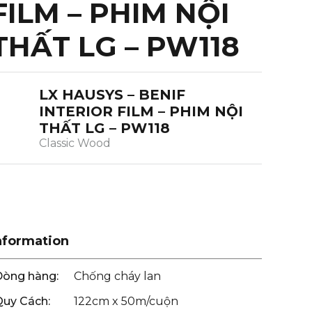
FILM – PHIM NỘI
THẤT LG – PW118
LX HAUSYS – BENIF
INTERIOR FILM – PHIM NỘI
THẤT LG – PW118
Classic Wood
nformation
Dòng hàng:
Chống cháy lan
Quy Cách:
122cm x 50m/cuộn