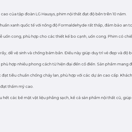
cao của tập đoàn LG Hausys, phim nội thất đạt độ bền trên 10 năm.
u chuẩn xanh quốc tế với nồng độ Formaldehyde rất thấp, đảm bảo an t
LG dễ uốn cong, phù hợp cho các thiết kế bo cạnh, uốn cong. Phim có ch
trầy, dễ vệ sinh và chống bám bẩn. Điều này giúp duy trì vẻ đẹp và độ
kế, phù hợp nhiều phong cách từ hiện đại đến cổ điển. Sản phẩm mang 
ược đạt tiêu chuẩn chống cháy lan, phù hợp với các dự án cao cấp. Khá
h đạt thẩm mỹ cao.
ầu hết các bề mặt vật liệu phẳng sạch, kể cả sản phẩm nội thất cũ, giúp 