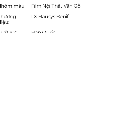
Nhóm màu:
Film Nội Thất Vân Gỗ
Thương
LX Hausys Benif
iệu:
uất xứ:
Hàn Quốc