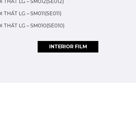
I THẤT LG – SM012(SE012)
 THẤT LG – SM011(SE011)
I THẤT LG – SM010(SE010)
INTERIOR FILM
Liên hệ
LUS