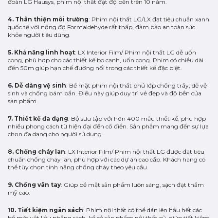
đoàn LG Hausys, phim nội thất đạt độ bền trên 10 năm.
4. Thân thiện môi trường
: Phim nội thất LG/LX đạt tiêu chuẩn xanh
quốc tế với nồng độ Formaldehyde rất thấp, đảm bảo an toàn sức
khỏe người tiêu dùng.
5. Khả năng linh hoạt
: LX Interior Film/ Phim nội thất LG dễ uốn
cong, phù hợp cho các thiết kế bo cạnh, uốn cong. Phim có chiều dài
đến 50m giúp hạn chế đường nối trong các thiết kế đặc biệt.
6. Dễ dàng vệ sinh
: Bề mặt phim nội thất phủ lớp chống trầy, dễ vệ
sinh và chống bám bẩn. Điều này giúp duy trì vẻ đẹp và độ bền của
sản phẩm.
7. Thiết kế đa dạng
: Bộ sưu tập với hơn 400 mẫu thiết kế, phù hợp
nhiều phong cách từ hiện đại đến cổ điển. Sản phẩm mang đến sự lựa
chọn đa dạng cho người sử dụng.
8. Chống cháy lan
: LX Interior Film/ Phim nội thất LG được đạt tiêu
chuẩn chống cháy lan, phù hợp với các dự án cao cấp. Khách hàng có
thể tùy chọn tính năng chống cháy theo yêu cầu.
9. Chống vân tay
: Giúp bề mặt sản phẩm luôn sáng, sạch đạt thẩm
mỹ cao.
10. Tiết kiệm ngân sách
: Phim nội thất có thể dán lên hầu hết các
bề mặt vật liệu phẳng sạch, kể cả sản phẩm nội thất cũ, giúp tiết kiệm