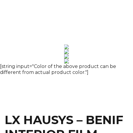
Trang
INTERIOR FILM
Metal
chủ
LX HAUSYS – BENIF INTERIOR FILM – PHIM NỘI
THẤT LG – RP03(RPE03)
[string input="Color of the above product can be
different from actual product color."]
LX HAUSYS – BENIF