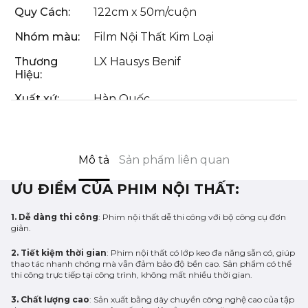
Quy Cách:
122cm x 50m/cuộn
Nhóm màu:
Film Nội Thất Kim Loại
Thương
LX Hausys Benif
Hiệu:
Xuất xứ:
Hàn Quốc
Mô tả
Sản phẩm liên quan
ƯU ĐIỂM CỦA PHIM NỘI THẤT:
1. Dễ dàng thi công
: Phim nội thất dễ thi công với bộ công cụ đơn
giản.
2. Tiết kiệm thời gian
: Phim nội thất có lớp keo đa năng sẵn có, giúp
thao tác nhanh chóng mà vẫn đảm bảo độ bền cao. Sản phẩm có thể
thi công trực tiếp tại công trình, không mất nhiều thời gian.
3. Chất lượng cao
: Sản xuất bằng dây chuyền công nghệ cao của tập