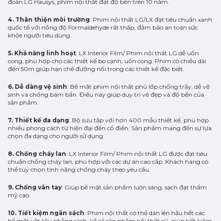
đoàn LG Hausys, phim nội thất đạt độ bền trên 10 năm.
4. Thân thiện môi trường
: Phim nội thất LG/LX đạt tiêu chuẩn xanh
quốc tế với nồng độ Formaldehyde rất thấp, đảm bảo an toàn sức
khỏe người tiêu dùng.
5. Khả năng linh hoạt
: LX Interior Film/ Phim nội thất LG dễ uốn
cong, phù hợp cho các thiết kế bo cạnh, uốn cong. Phim có chiều dài
đến 50m giúp hạn chế đường nối trong các thiết kế đặc biệt.
6. Dễ dàng vệ sinh
: Bề mặt phim nội thất phủ lớp chống trầy, dễ vệ
sinh và chống bám bẩn. Điều này giúp duy trì vẻ đẹp và độ bền của
sản phẩm.
7. Thiết kế đa dạng
: Bộ sưu tập với hơn 400 mẫu thiết kế, phù hợp
nhiều phong cách từ hiện đại đến cổ điển. Sản phẩm mang đến sự lựa
chọn đa dạng cho người sử dụng.
8. Chống cháy lan
: LX Interior Film/ Phim nội thất LG được đạt tiêu
chuẩn chống cháy lan, phù hợp với các dự án cao cấp. Khách hàng có
thể tùy chọn tính năng chống cháy theo yêu cầu.
9. Chống vân tay
: Giúp bề mặt sản phẩm luôn sáng, sạch đạt thẩm
mỹ cao.
10. Tiết kiệm ngân sách
: Phim nội thất có thể dán lên hầu hết các
bề mặt vật liệu phẳng sạch, kể cả sản phẩm nội thất cũ, giúp tiết kiệm