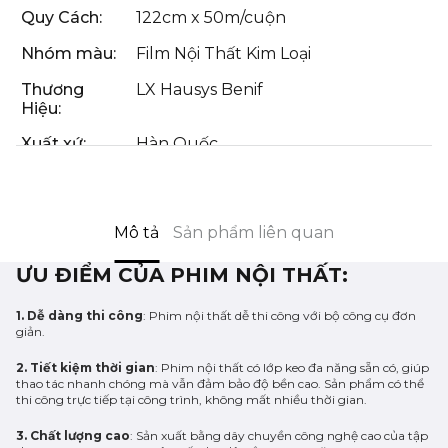
Quy Cách:
122cm x 50m/cuộn
Nhóm màu:
Film Nội Thất Kim Loại
Thương
LX Hausys Benif
Hiệu:
Xuất xứ:
Hàn Quốc
Mô tả
Sản phẩm liên quan
ƯU ĐIỂM CỦA PHIM NỘI THẤT:
1. Dễ dàng thi công
: Phim nội thất dễ thi công với bộ công cụ đơn
giản.
2. Tiết kiệm thời gian
: Phim nội thất có lớp keo đa năng sẵn có, giúp
thao tác nhanh chóng mà vẫn đảm bảo độ bền cao. Sản phẩm có thể
thi công trực tiếp tại công trình, không mất nhiều thời gian.
3. Chất lượng cao
: Sản xuất bằng dây chuyền công nghệ cao của tập