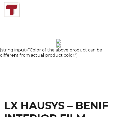
Trang
INTERIOR FILM
Metal
chủ
LX HAUSYS – BENIF INTERIOR FILM – PHIM NỘI
THẤT LG – RP47(RPE47)
[string input="Color of the above product can be
different from actual product color."]
LX HAUSYS – BENIF