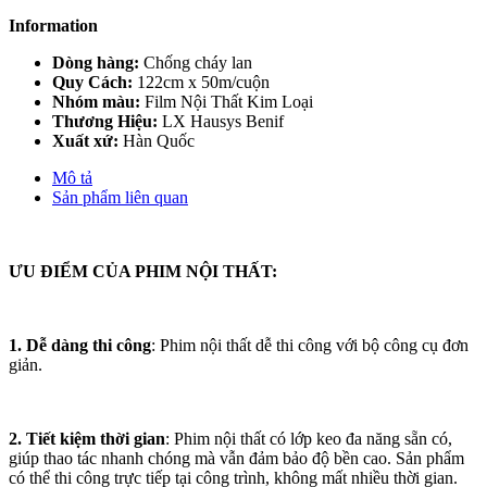
Information
Dòng hàng:
Chống cháy lan
Quy Cách:
122cm x 50m/cuộn
Nhóm màu:
Film Nội Thất Kim Loại
Thương Hiệu:
LX Hausys Benif
Xuất xứ:
Hàn Quốc
Mô tả
Sản phẩm liên quan
ƯU ĐIỂM CỦA PHIM NỘI THẤT:
1. Dễ dàng thi công
: Phim nội thất dễ thi công với bộ công cụ đơn
giản.
2. Tiết kiệm thời gian
: Phim nội thất có lớp keo đa năng sẵn có,
giúp thao tác nhanh chóng mà vẫn đảm bảo độ bền cao. Sản phẩm
có thể thi công trực tiếp tại công trình, không mất nhiều thời gian.