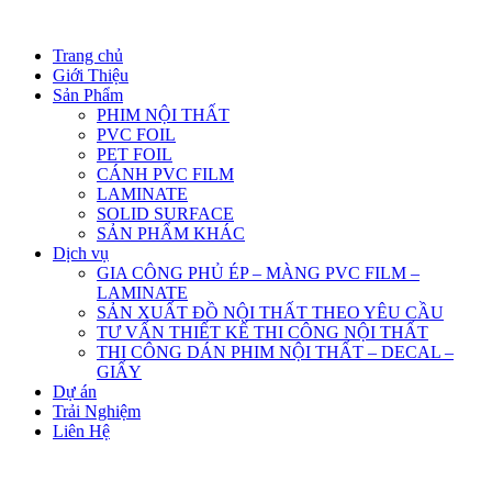
Trang chủ
Giới Thiệu
Sản Phẩm
PHIM NỘI THẤT
PVC FOIL
PET FOIL
CÁNH PVC FILM
LAMINATE
SOLID SURFACE
SẢN PHẨM KHÁC
Dịch vụ
GIA CÔNG PHỦ ÉP – MÀNG PVC FILM –
LAMINATE
SẢN XUẤT ĐỒ NỘI THẤT THEO YÊU CẦU
TƯ VẤN THIẾT KẾ THI CÔNG NỘI THẤT
THI CÔNG DÁN PHIM NỘI THẤT – DECAL –
GIẤY
Dự án
Trải Nghiệm
Liên Hệ