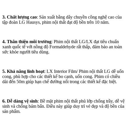
3. Chất lượng cao
: Sản xuất bằng dây chuyền công nghệ cao của
tập đoàn LG Hausys, phim nội thất đạt độ bền trên 10 năm.
4. Thân thiện môi trường
: Phim nội thất LG/LX đạt tiêu chuẩn
xanh quốc tế với nồng độ Formaldehyde rất thấp, đảm bảo an toàn
sức khỏe người tiêu dùng.
5. Khả năng linh hoạt
: LX Interior Film/ Phim nội thất LG dễ uốn
cong, phù hợp cho các thiết kế bo cạnh, uốn cong. Phim có chiều
dài đến 50m giúp hạn chế đường nối trong các thiết kế đặc biệt.
6. Dễ dàng vệ sinh
: Bề mặt phim nội thất phủ lớp chống trầy, dễ vệ
sinh và chống bám bẩn. Điều này giúp duy trì vẻ đẹp và độ bền của
sản phẩm.