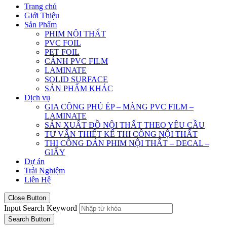
Trang chủ
Giới Thiệu
Sản Phẩm
PHIM NỘI THẤT
PVC FOIL
PET FOIL
CÁNH PVC FILM
LAMINATE
SOLID SURFACE
SẢN PHẨM KHÁC
Dịch vụ
GIA CÔNG PHỦ ÉP – MÀNG PVC FILM –
LAMINATE
SẢN XUẤT ĐỒ NỘI THẤT THEO YÊU CẦU
TƯ VẤN THIẾT KẾ THI CÔNG NỘI THẤT
THI CÔNG DÁN PHIM NỘI THẤT – DECAL –
GIẤY
Dự án
Trải Nghiệm
Liên Hệ
Close Button
Input Search Keyword
Search Button