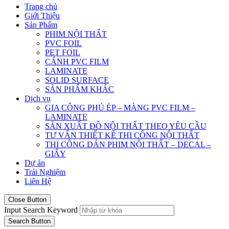
Trang chủ
Giới Thiệu
Sản Phẩm
PHIM NỘI THẤT
PVC FOIL
PET FOIL
CÁNH PVC FILM
LAMINATE
SOLID SURFACE
SẢN PHẨM KHÁC
Dịch vụ
GIA CÔNG PHỦ ÉP – MÀNG PVC FILM –
LAMINATE
SẢN XUẤT ĐỒ NỘI THẤT THEO YÊU CẦU
TƯ VẤN THIẾT KẾ THI CÔNG NỘI THẤT
THI CÔNG DÁN PHIM NỘI THẤT – DECAL –
GIẤY
Dự án
Trải Nghiệm
Liên Hệ
Close Button
Input Search Keyword
Search Button