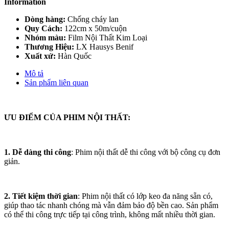
Information
Dòng hàng:
Chống cháy lan
Quy Cách:
122cm x 50m/cuộn
Nhóm màu:
Film Nội Thất Kim Loại
Thương Hiệu:
LX Hausys Benif
Xuất xứ:
Hàn Quốc
Mô tả
Sản phẩm liên quan
ƯU ĐIỂM CỦA PHIM NỘI THẤT:
1. Dễ dàng thi công
: Phim nội thất dễ thi công với bộ công cụ đơn
giản.
2. Tiết kiệm thời gian
: Phim nội thất có lớp keo đa năng sẵn có,
giúp thao tác nhanh chóng mà vẫn đảm bảo độ bền cao. Sản phẩm
có thể thi công trực tiếp tại công trình, không mất nhiều thời gian.