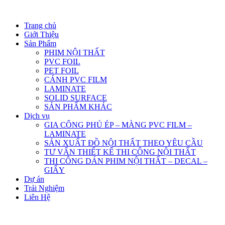
Trang chủ
Giới Thiệu
Sản Phẩm
PHIM NỘI THẤT
PVC FOIL
PET FOIL
CÁNH PVC FILM
LAMINATE
SOLID SURFACE
SẢN PHẨM KHÁC
Dịch vụ
GIA CÔNG PHỦ ÉP – MÀNG PVC FILM –
LAMINATE
SẢN XUẤT ĐỒ NỘI THẤT THEO YÊU CẦU
TƯ VẤN THIẾT KẾ THI CÔNG NỘI THẤT
THI CÔNG DÁN PHIM NỘI THẤT – DECAL –
GIẤY
Dự án
Trải Nghiệm
Liên Hệ