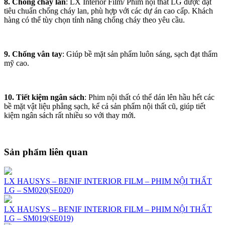
8. Chống cháy lan
: LX Interior Film/ Phim nội thất LG được đạt
tiêu chuẩn chống cháy lan, phù hợp với các dự án cao cấp. Khách
hàng có thể tùy chọn tính năng chống cháy theo yêu cầu.
9. Chống vân tay
: Giúp bề mặt sản phẩm luôn sáng, sạch đạt thẩm
mỹ cao.
10. Tiết kiệm ngân sách
: Phim nội thất có thể dán lên hầu hết các
bề mặt vật liệu phẳng sạch, kể cả sản phẩm nội thất cũ, giúp tiết
kiệm ngân sách rất nhiều so với thay mới.
Sản phẩm liên quan
LX HAUSYS – BENIF INTERIOR FILM – PHIM NỘI THẤT
LG – SM020(SE020)
LX HAUSYS – BENIF INTERIOR FILM – PHIM NỘI THẤT
LG – SM019(SE019)