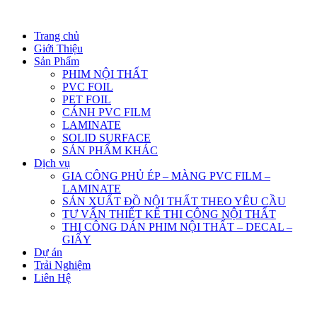
Trang chủ
Giới Thiệu
Sản Phẩm
PHIM NỘI THẤT
PVC FOIL
PET FOIL
CÁNH PVC FILM
LAMINATE
SOLID SURFACE
SẢN PHẨM KHÁC
Dịch vụ
GIA CÔNG PHỦ ÉP – MÀNG PVC FILM –
LAMINATE
SẢN XUẤT ĐỒ NỘI THẤT THEO YÊU CẦU
TƯ VẤN THIẾT KẾ THI CÔNG NỘI THẤT
THI CÔNG DÁN PHIM NỘI THẤT – DECAL –
GIẤY
Dự án
Trải Nghiệm
Liên Hệ