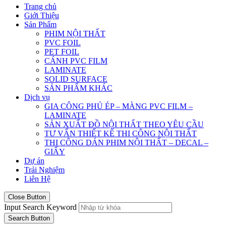
Trang chủ
Giới Thiệu
Sản Phẩm
PHIM NỘI THẤT
PVC FOIL
PET FOIL
CÁNH PVC FILM
LAMINATE
SOLID SURFACE
SẢN PHẨM KHÁC
Dịch vụ
GIA CÔNG PHỦ ÉP – MÀNG PVC FILM –
LAMINATE
SẢN XUẤT ĐỒ NỘI THẤT THEO YÊU CẦU
TƯ VẤN THIẾT KẾ THI CÔNG NỘI THẤT
THI CÔNG DÁN PHIM NỘI THẤT – DECAL –
GIẤY
Dự án
Trải Nghiệm
Liên Hệ
Close Button
Input Search Keyword
Search Button