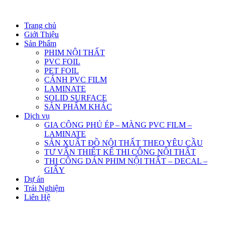
Trang chủ
Giới Thiệu
Sản Phẩm
PHIM NỘI THẤT
PVC FOIL
PET FOIL
CÁNH PVC FILM
LAMINATE
SOLID SURFACE
SẢN PHẨM KHÁC
Dịch vụ
GIA CÔNG PHỦ ÉP – MÀNG PVC FILM –
LAMINATE
SẢN XUẤT ĐỒ NỘI THẤT THEO YÊU CẦU
TƯ VẤN THIẾT KẾ THI CÔNG NỘI THẤT
THI CÔNG DÁN PHIM NỘI THẤT – DECAL –
GIẤY
Dự án
Trải Nghiệm
Liên Hệ