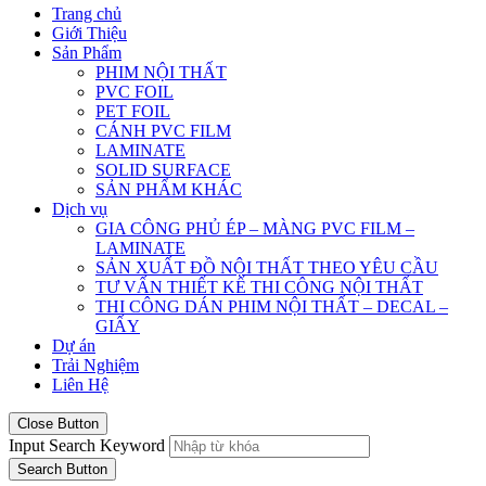
Trang chủ
Giới Thiệu
Sản Phẩm
PHIM NỘI THẤT
PVC FOIL
PET FOIL
CÁNH PVC FILM
LAMINATE
SOLID SURFACE
SẢN PHẨM KHÁC
Dịch vụ
GIA CÔNG PHỦ ÉP – MÀNG PVC FILM –
LAMINATE
SẢN XUẤT ĐỒ NỘI THẤT THEO YÊU CẦU
TƯ VẤN THIẾT KẾ THI CÔNG NỘI THẤT
THI CÔNG DÁN PHIM NỘI THẤT – DECAL –
GIẤY
Dự án
Trải Nghiệm
Liên Hệ
Close Button
Input Search Keyword
Search Button