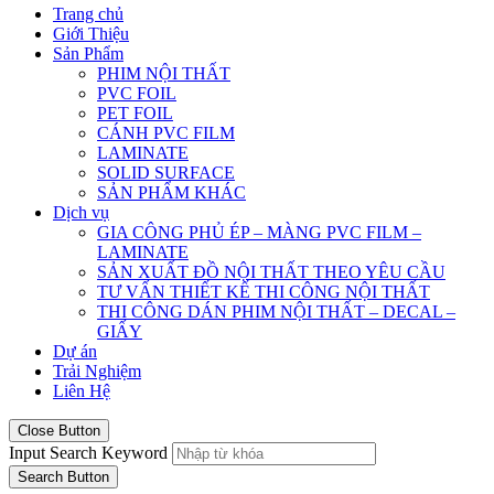
Trang chủ
Giới Thiệu
Sản Phẩm
PHIM NỘI THẤT
PVC FOIL
PET FOIL
CÁNH PVC FILM
LAMINATE
SOLID SURFACE
SẢN PHẨM KHÁC
Dịch vụ
GIA CÔNG PHỦ ÉP – MÀNG PVC FILM –
LAMINATE
SẢN XUẤT ĐỒ NỘI THẤT THEO YÊU CẦU
TƯ VẤN THIẾT KẾ THI CÔNG NỘI THẤT
THI CÔNG DÁN PHIM NỘI THẤT – DECAL –
GIẤY
Dự án
Trải Nghiệm
Liên Hệ
Close Button
Input Search Keyword
Search Button