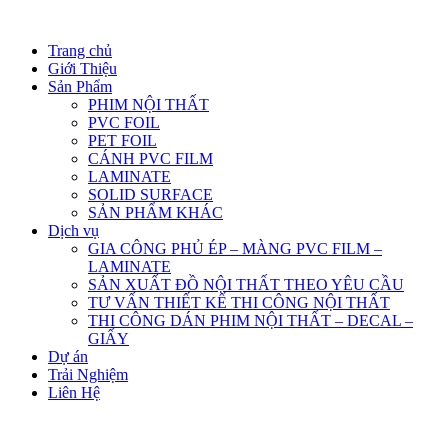
Trang chủ
Giới Thiệu
Sản Phẩm
PHIM NỘI THẤT
PVC FOIL
PET FOIL
CÁNH PVC FILM
LAMINATE
SOLID SURFACE
SẢN PHẨM KHÁC
Dịch vụ
GIA CÔNG PHỦ ÉP – MÀNG PVC FILM –
LAMINATE
SẢN XUẤT ĐỒ NỘI THẤT THEO YÊU CẦU
TƯ VẤN THIẾT KẾ THI CÔNG NỘI THẤT
THI CÔNG DÁN PHIM NỘI THẤT – DECAL –
GIẤY
Dự án
Trải Nghiệm
Liên Hệ