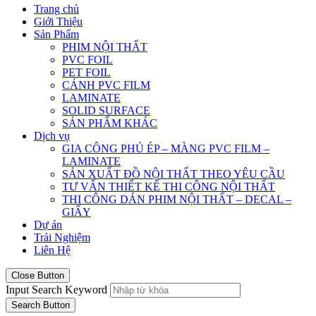
Trang chủ
Giới Thiệu
Sản Phẩm
PHIM NỘI THẤT
PVC FOIL
PET FOIL
CÁNH PVC FILM
LAMINATE
SOLID SURFACE
SẢN PHẨM KHÁC
Dịch vụ
GIA CÔNG PHỦ ÉP – MÀNG PVC FILM –
LAMINATE
SẢN XUẤT ĐỒ NỘI THẤT THEO YÊU CẦU
TƯ VẤN THIẾT KẾ THI CÔNG NỘI THẤT
THI CÔNG DÁN PHIM NỘI THẤT – DECAL –
GIẤY
Dự án
Trải Nghiệm
Liên Hệ
Close Button
Input Search Keyword
Search Button