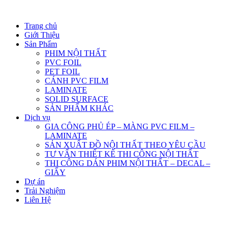
Trang chủ
Giới Thiệu
Sản Phẩm
PHIM NỘI THẤT
PVC FOIL
PET FOIL
CÁNH PVC FILM
LAMINATE
SOLID SURFACE
SẢN PHẨM KHÁC
Dịch vụ
GIA CÔNG PHỦ ÉP – MÀNG PVC FILM –
LAMINATE
SẢN XUẤT ĐỒ NỘI THẤT THEO YÊU CẦU
TƯ VẤN THIẾT KẾ THI CÔNG NỘI THẤT
THI CÔNG DÁN PHIM NỘI THẤT – DECAL –
GIẤY
Dự án
Trải Nghiệm
Liên Hệ