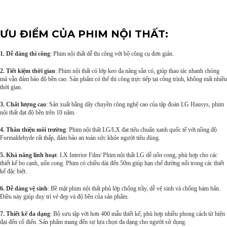
ƯU ĐIỂM CỦA PHIM NỘI THẤT:
1. Dễ dàng thi công
: Phim nội thất dễ thi công với bộ công cụ đơn giản.
2. Tiết kiệm thời gian
: Phim nội thất có lớp keo đa năng sẵn có, giúp thao tác nhanh chóng
mà vẫn đảm bảo độ bền cao. Sản phẩm có thể thi công trực tiếp tại công trình, không mất nhiều
thời gian.
3. Chất lượng cao
: Sản xuất bằng dây chuyền công nghệ cao của tập đoàn LG Hausys, phim
nội thất đạt độ bền trên 10 năm.
4. Thân thiện môi trường
: Phim nội thất LG/LX đạt tiêu chuẩn xanh quốc tế với nồng độ
Formaldehyde rất thấp, đảm bảo an toàn sức khỏe người tiêu dùng.
5. Khả năng linh hoạt
: LX Interior Film/ Phim nội thất LG dễ uốn cong, phù hợp cho các
thiết kế bo cạnh, uốn cong. Phim có chiều dài đến 50m giúp hạn chế đường nối trong các thiết
kế đặc biệt.
6. Dễ dàng vệ sinh
: Bề mặt phim nội thất phủ lớp chống trầy, dễ vệ sinh và chống bám bẩn.
Điều này giúp duy trì vẻ đẹp và độ bền của sản phẩm.
7. Thiết kế đa dạng
: Bộ sưu tập với hơn 400 mẫu thiết kế, phù hợp nhiều phong cách từ hiện
đại đến cổ điển. Sản phẩm mang đến sự lựa chọn đa dạng cho người sử dụng.