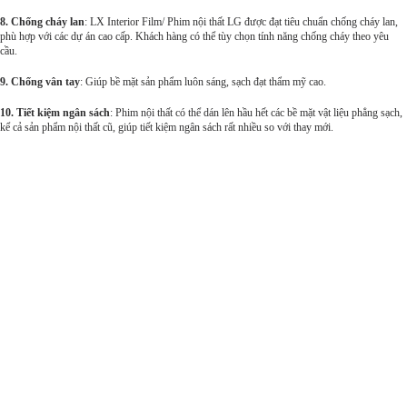
8. Chống cháy lan
: LX Interior Film/ Phim nội thất LG được đạt tiêu chuẩn chống cháy lan,
phù hợp với các dự án cao cấp. Khách hàng có thể tùy chọn tính năng chống cháy theo yêu
cầu.
9. Chống vân tay
: Giúp bề mặt sản phẩm luôn sáng, sạch đạt thẩm mỹ cao.
10. Tiết kiệm ngân sách
: Phim nội thất có thể dán lên hầu hết các bề mặt vật liệu phẳng sạch,
kể cả sản phẩm nội thất cũ, giúp tiết kiệm ngân sách rất nhiều so với thay mới.