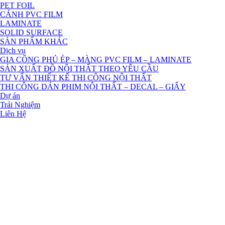
PET FOIL
CÁNH PVC FILM
LAMINATE
SOLID SURFACE
SẢN PHẨM KHÁC
Dịch vụ
GIA CÔNG PHỦ ÉP – MÀNG PVC FILM – LAMINATE
SẢN XUẤT ĐỒ NỘI THẤT THEO YÊU CẦU
TƯ VẤN THIẾT KẾ THI CÔNG NỘI THẤT
THI CÔNG DÁN PHIM NỘI THẤT – DECAL – GIẤY
Dự án
Trải Nghiệm
Liên Hệ